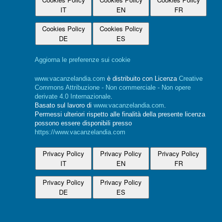
IT
EN
FR
Cookies Policy
Cookies Policy
DE
ES
Aggiorna le preferenze sui cookie
www.vacanzelandia.com
è distribuito con Licenza
Creative
Commons Attribuzione - Non commerciale - Non opere
derivate 4.0 Internazionale
.
Basato sul lavoro di
www.vacanzelandia.com
.
Permessi ulteriori rispetto alle finalità della presente licenza
possono essere disponibili presso
https://www.vacanzelandia.com
Privacy Policy
Privacy Policy
Privacy Policy
IT
EN
FR
Privacy Policy
Privacy Policy
DE
ES