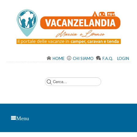
HOME
CHI SIAMO
F.A.Q.
LOGIN
C
e
r
c
a
.
.
.
Menu