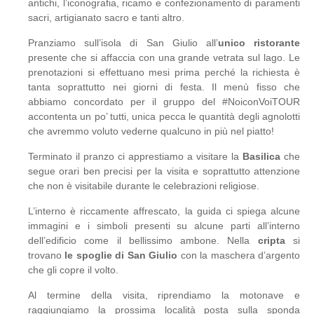
antichi, l’iconografia, ricamo e confezionamento di paramenti
sacri, artigianato sacro e tanti altro.
Pranziamo sull’isola di San Giulio all’
unico ristorante
presente che si affaccia con una grande vetrata sul lago. Le
prenotazioni si effettuano mesi prima perché la richiesta è
tanta soprattutto nei giorni di festa. Il menù fisso che
abbiamo concordato per il gruppo del #NoiconVoiTOUR
accontenta un po’ tutti, unica pecca le quantità degli agnolotti
che avremmo voluto vederne qualcuno in più nel piatto!
Terminato il pranzo ci apprestiamo a visitare la
Basilica
che
segue orari ben precisi per la visita e soprattutto attenzione
che non è visitabile durante le celebrazioni religiose.
L’interno è riccamente affrescato, la guida ci spiega alcune
immagini e i simboli presenti su alcune parti all’interno
dell’edificio come il bellissimo ambone. Nella
cripta
si
trovano
le spoglie di San Giulio
con la maschera d’argento
che gli copre il volto.
Al termine della visita, riprendiamo la motonave e
raggiungiamo la prossima località posta sulla sponda