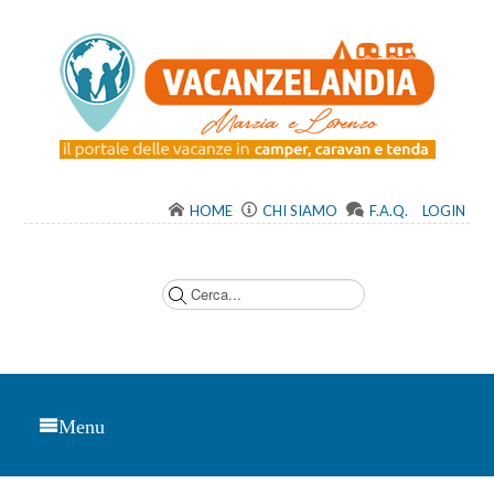
HOME
CHI SIAMO
F.A.Q.
LOGIN
C
e
r
c
a
.
.
.
Menu