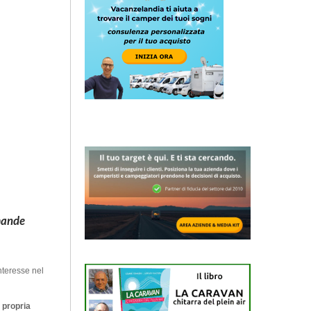
omande
nteresse nel
 propria