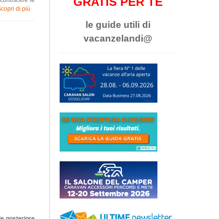
GRATIS PER TE
conoscere le
copri di più
le guide utili di
vacanzelandi@
le posteriore