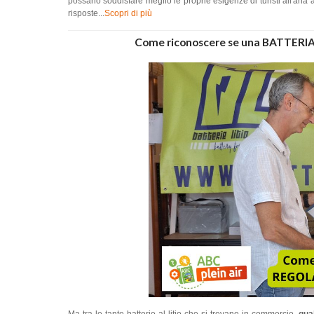
possano soddisfare meglio le proprie esigenze di turisti all'aria
risposte...
Scopri di più
Come riconoscere se una BATTERIA al 