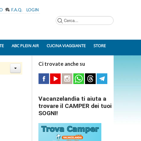
MO
F.A.Q.
LOGIN
Cerca...
TE
ABC PLEIN AIR
CUCINA VIAGGIANTE
STORE
Ci trovate anche su
Vacanzelandia ti aiuta a
trovare il CAMPER dei tuoi
SOGNI!