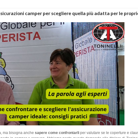
sicurazioni camper per scegliere quella più adatta per le propr
osa, ma bisogna anche
sapere come confrontarli
per valutare se le coperture e cla