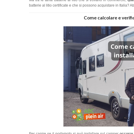
Ma tra le tante batterie al litio che si trovano in commercio,
qua
batterie al litio certificate e che si possono acquistare in Itali
Come calcolare e verifi
Per capire se il portamoto si può installare sul camper
occorre 