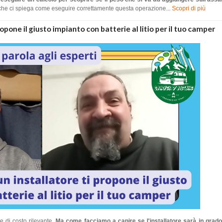
he ci spiega come eseguire correttamente questa operazione...
Scopri di più
opone il giusto impianto con batterie al litio per il tuo camper
e di costo rilevante.
Ma come facciamo a capire se l'installatore sarà in grado 