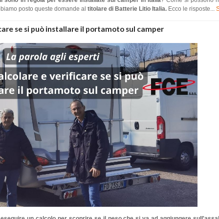
li sono in regola per essere installate sui camper in Italia
? Come si possono ri
a? Abbiamo posto queste domande al
titolare di Batterie Litio Italia.
Ecco le risposte...
S
care se si può installare il portamoto sul camper
eseguire un calcolo per scoprire se il peso che si va ad aggiungere sull'assa