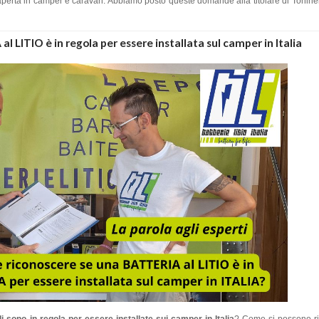
 aperta in camper e caravan. Abbiamo posto queste domande alla titolare di Toninell
LITIO è in regola per essere installata sul camper in Italia