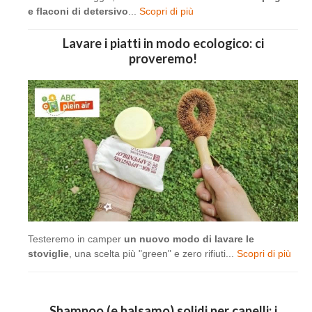
e flaconi di detersivo
...
Scopri di più
Lavare i piatti in modo ecologico: ci
proveremo!
Testeremo in camper
un nuovo modo di lavare le
stoviglie
, una scelta più "green" e zero rifiuti...
Scopri di più
Shampoo (e balsamo) solidi per capelli: i