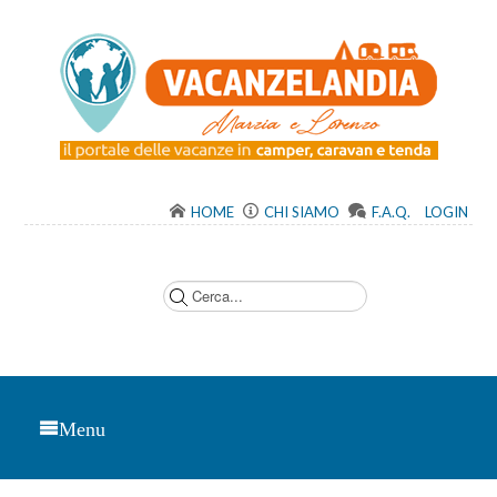
HOME
CHI SIAMO
F.A.Q.
LOGIN
C
e
r
c
a
.
.
.
Menu