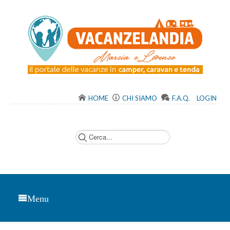
HOME
CHI SIAMO
F.A.Q.
LOGIN
C
e
r
c
a
.
.
.
Menu