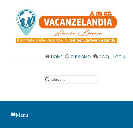
HOME
CHI SIAMO
F.A.Q.
LOGIN
C
e
r
c
a
.
.
.
Menu