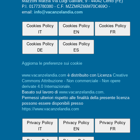
Mazzoni Marzia Via Luigi Galvani, 9 - 44042 Cento (FE)
P.I. 01773780380 - C.F. MZZMRZ66M70C469O -
email:
info@vacanzelandia.com
Cookies Policy
Cookies Policy
Cookies Policy
IT
EN
FR
Cookies Policy
Cookies Policy
DE
ES
Aggiorna le preferenze sui cookie
www.vacanzelandia.com
è distribuito con Licenza
Creative
Commons Attribuzione - Non commerciale - Non opere
derivate 4.0 Internazionale
.
Basato sul lavoro di
www.vacanzelandia.com
.
Permessi ulteriori rispetto alle finalità della presente licenza
possono essere disponibili presso
https://www.vacanzelandia.com
Privacy Policy
Privacy Policy
Privacy Policy
IT
EN
FR