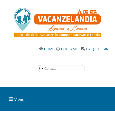
HOME
CHI SIAMO
F.A.Q.
LOGIN
C
e
r
c
a
.
.
.
Menu