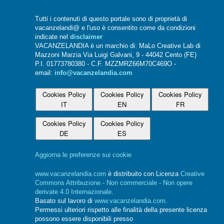
Tutti i contenuti di questo portale sono di proprietà di
vacanzelandi@ e l'uso è consentito come da condizioni
indicate nel
disclaimer
VACANZELANDIA è un marchio di: MaLo Creative Lab di
Mazzoni Marzia Via Luigi Galvani, 9 - 44042 Cento (FE)
P.I. 01773780380 - C.F. MZZMRZ66M70C469O -
email:
info@vacanzelandia.com
Cookies Policy
Cookies Policy
Cookies Policy
IT
EN
FR
Cookies Policy
Cookies Policy
DE
ES
Aggiorna le preferenze sui cookie
www.vacanzelandia.com
è distribuito con Licenza
Creative
Commons Attribuzione - Non commerciale - Non opere
derivate 4.0 Internazionale
.
Basato sul lavoro di
www.vacanzelandia.com
.
Permessi ulteriori rispetto alle finalità della presente licenza
possono essere disponibili presso