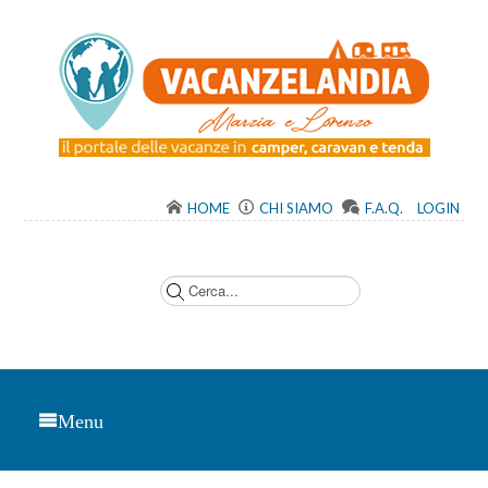
HOME
CHI SIAMO
F.A.Q.
LOGIN
C
e
r
c
a
.
.
.
Menu