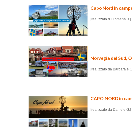
Capo Nord in camper:
[realizzato d Filomena B.]
Norvegia del Sud, Os
[realizzato da Barbara e G
CAPO NORD in ca
[realizzato da Daniele G.]