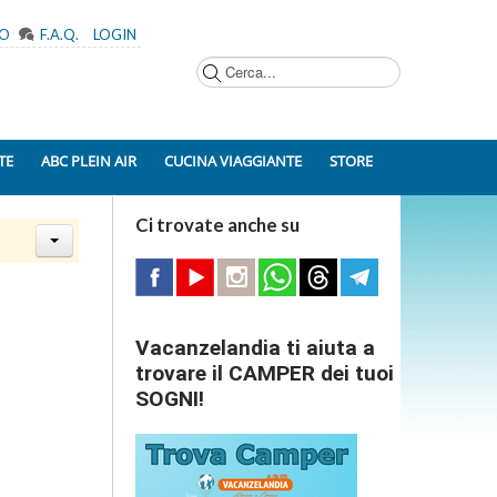
MO
F.A.Q.
LOGIN
Cerca...
TE
ABC PLEIN AIR
CUCINA VIAGGIANTE
STORE
Ci trovate anche su
Vacanzelandia ti aiuta a
trovare il CAMPER dei tuoi
SOGNI!