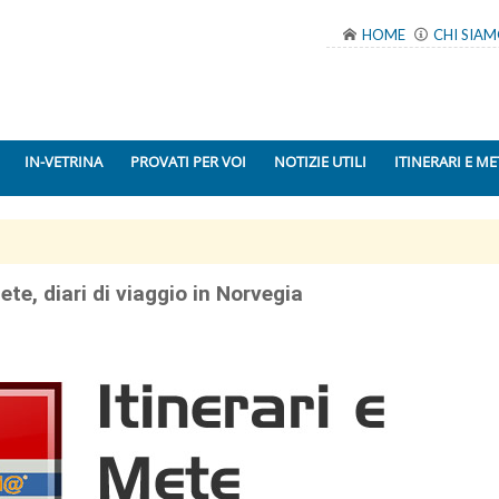
HOME
CHI SIA
IN-VETRINA
PROVATI PER VOI
NOTIZIE UTILI
ITINERARI E ME
mete, diari di viaggio in Norvegia