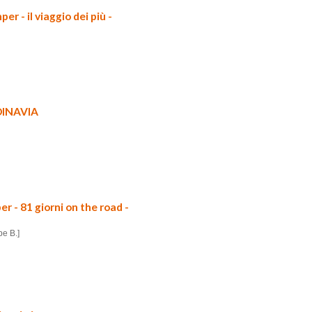
 - il viaggio dei più -
NDINAVIA
r - 81 giorni on the road -
pe B.]