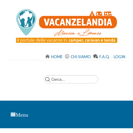
HOME
CHI SIAMO
F.A.Q.
LOGIN
C
e
r
c
a
.
.
.
Menu