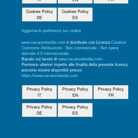
Cookies Policy
Cookies Policy
DE
ES
Aggiorna le preferenze sui cookie
www.vacanzelandia.com
è distribuito con Licenza
Creative
Commons Attribuzione - Non commerciale - Non opere
derivate 4.0 Internazionale
.
Basato sul lavoro di
www.vacanzelandia.com
.
Permessi ulteriori rispetto alle finalità della presente licenza
possono essere disponibili presso
https://www.vacanzelandia.com
Privacy Policy
Privacy Policy
Privacy Policy
IT
EN
FR
Privacy Policy
Privacy Policy
DE
ES