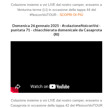
Colazione insieme a voi LIVE dal nostro camper, eravamo a
Venturina terme (LI) in occasione della tappa 44 del
#NoiconVoiTOUR -
SCOPRI DI PIÙ
Domenica 26 gennaio 2025 - #colazioneNoiconVoi -
puntata 71 - chiacchierata domenicale da Casaprota
(RI)
Colazione insieme a voi LIVE dal nostro camper, eravamo a
Casaprota in occasione della tappa 42 del #NoiconVoiTOUR