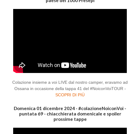
paese dei 1000 Presepi
Colazione insieme a voi LIVE dal nostro camper, eravamo ad
Ossana in occasione della tappa 41 del #NoiconVoiTOUR -
SCOPRI DI PIÙ
Domenica 01 dicembre 2024 - #colazioneNoiconVoi -
puntata 69 - chiacchierata domenicale e spoiler
prossime tappe