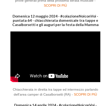
prove generali prima della prossima serata musicale -
SCOPRI DI PIÙ
Domenica 12 maggio 2024 - #colazioneNoiconVoi -
puntata 64 - chiacchierata domenicale tra tappe e
Casalborsetti e gli auguri per la festa della Mamma
Chiacchierata in diretta tra tappe ed intermezzo parlando
dell'area camper di Casalborsetti (RA) -
SCOPRI DI PIÙ
Domenica 14 aprile 2024 - #colazioneNoiconVoi -