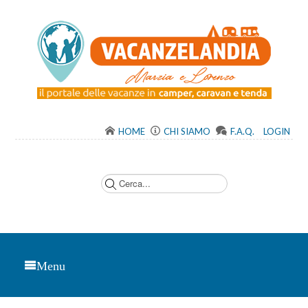
HOME
CHI SIAMO
F.A.Q.
LOGIN
C
e
r
c
a
.
.
.
Menu