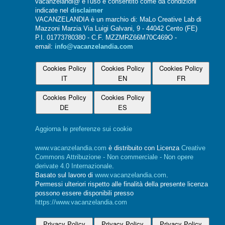
vacanzelandi@ e l'uso è consentito come da condizioni
indicate nel
disclaimer
VACANZELANDIA è un marchio di: MaLo Creative Lab di
Mazzoni Marzia Via Luigi Galvani, 9 - 44042 Cento (FE)
P.I. 01773780380 - C.F. MZZMRZ66M70C469O -
email:
info@vacanzelandia.com
Cookies Policy
Cookies Policy
Cookies Policy
IT
EN
FR
Cookies Policy
Cookies Policy
DE
ES
Aggiorna le preferenze sui cookie
www.vacanzelandia.com
è distribuito con Licenza
Creative
Commons Attribuzione - Non commerciale - Non opere
derivate 4.0 Internazionale
.
Basato sul lavoro di
www.vacanzelandia.com
.
Permessi ulteriori rispetto alle finalità della presente licenza
possono essere disponibili presso
https://www.vacanzelandia.com
Privacy Policy
Privacy Policy
Privacy Policy