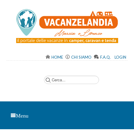
HOME
CHI SIAMO
F.A.Q.
LOGIN
C
e
r
c
a
.
.
.
Menu