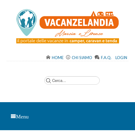
HOME
CHI SIAMO
F.A.Q.
LOGIN
C
e
r
c
a
.
.
.
Menu