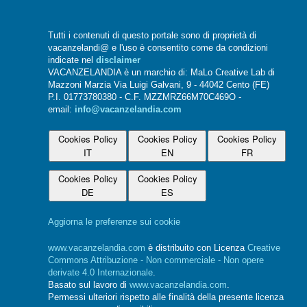
Tutti i contenuti di questo portale sono di proprietà di
vacanzelandi@ e l'uso è consentito come da condizioni
indicate nel
disclaimer
VACANZELANDIA è un marchio di: MaLo Creative Lab di
Mazzoni Marzia Via Luigi Galvani, 9 - 44042 Cento (FE)
P.I. 01773780380 - C.F. MZZMRZ66M70C469O -
email:
info@vacanzelandia.com
Cookies Policy
Cookies Policy
Cookies Policy
IT
EN
FR
Cookies Policy
Cookies Policy
DE
ES
Aggiorna le preferenze sui cookie
www.vacanzelandia.com
è distribuito con Licenza
Creative
Commons Attribuzione - Non commerciale - Non opere
derivate 4.0 Internazionale
.
Basato sul lavoro di
www.vacanzelandia.com
.
Permessi ulteriori rispetto alle finalità della presente licenza