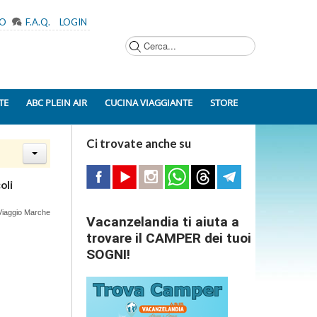
MO
F.A.Q.
LOGIN
Cerca...
TE
ABC PLEIN AIR
CUCINA VIAGGIANTE
STORE
Ci trovate anche su
oli
i Viaggio Marche
Vacanzelandia ti aiuta a
trovare il CAMPER dei tuoi
SOGNI!