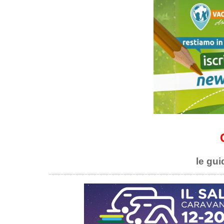
le gui