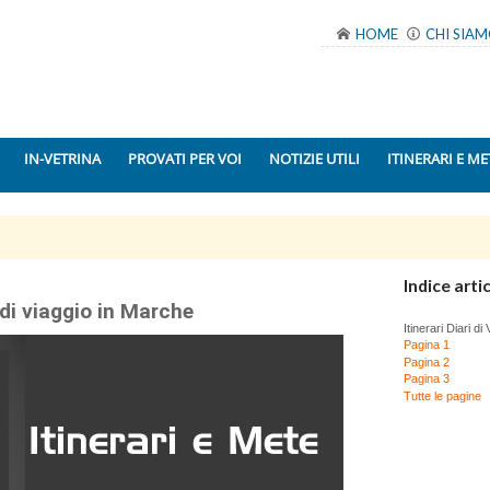
HOME
CHI SIA
IN-VETRINA
PROVATI PER VOI
NOTIZIE UTILI
ITINERARI E ME
Indice artic
i di viaggio in Marche
Itinerari Diari d
Pagina 1
Pagina 2
Pagina 3
Tutte le pagine