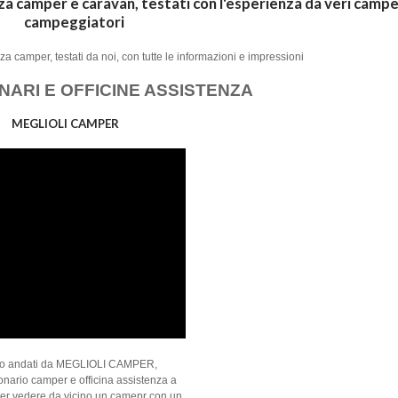
nza camper e caravan, testati con l'esperienza da veri campe
campeggiatori
za camper, testati da noi, con tutte le informazioni e impressioni
ARI E OFFICINE ASSISTENZA
MEGLIOLI CAMPER
o andati da MEGLIOLI CAMPER,
nario camper e officina assistenza a
er vedere da vicino un camepr con un