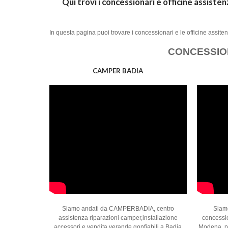
Qui trovi i concessionari e officine assiste
In questa pagina puoi trovare i concessionari e le officine assiten
CONCESSION
CAMPER BADIA
Siamo andati da CAMPERBADIA, centro
Siam
assistenza riparazioni camper,installazione
concessio
accessori e vendita verande gonfiabili a Badia
Modena, p