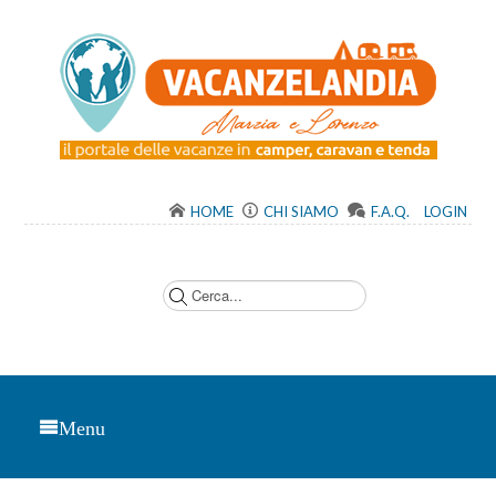
HOME
CHI SIAMO
F.A.Q.
LOGIN
C
e
r
c
a
.
.
.
Menu