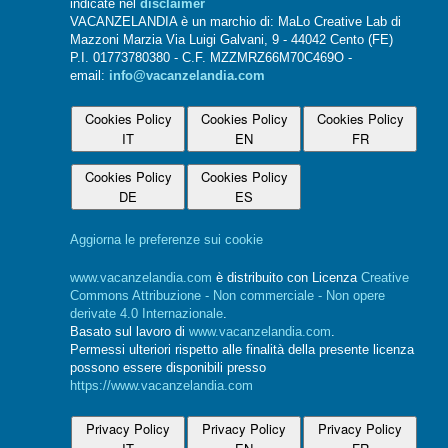
indicate nel
disclaimer
VACANZELANDIA è un marchio di: MaLo Creative Lab di
Mazzoni Marzia Via Luigi Galvani, 9 - 44042 Cento (FE)
P.I. 01773780380 - C.F. MZZMRZ66M70C469O -
email:
info@vacanzelandia.com
Cookies Policy
Cookies Policy
Cookies Policy
IT
EN
FR
Cookies Policy
Cookies Policy
DE
ES
Aggiorna le preferenze sui cookie
www.vacanzelandia.com
è distribuito con Licenza
Creative
Commons Attribuzione - Non commerciale - Non opere
derivate 4.0 Internazionale
.
Basato sul lavoro di
www.vacanzelandia.com
.
Permessi ulteriori rispetto alle finalità della presente licenza
possono essere disponibili presso
https://www.vacanzelandia.com
Privacy Policy
Privacy Policy
Privacy Policy