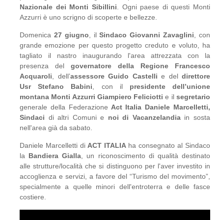
Nazionale dei Monti Sibillini
. Ogni paese di questi Monti
Azzurri è uno scrigno di scoperte e bellezze.
Domenica
27 giugno
, il
Sindaco Giovanni Zavaglini
, con
grande emozione per questo progetto creduto e voluto, ha
tagliato il nastro inaugurando l'area attrezzata con la
presenza del
governatore della Regione Francesco
Acquaroli
, dell’
assessore Guido Castelli
e del
direttore
Usr Stefano Babini
, con il
presidente dell’unione
montana Monti Azzurri Giampiero Feliciotti
e il
segretario
generale della Federazione
Act Italia Daniele Marcelletti,
Sindaci
di altri Comuni e
noi di Vacanzelandia
in sosta
nell'area già da sabato.
Daniele Marcelletti di
ACT ITALIA
ha consegnato al Sindaco
la
Bandiera Gialla
, un riconoscimento di qualità destinato
alle strutture/località che si distinguono per l'aver investito in
accoglienza e servizi, a favore del “Turismo del movimento”,
specialmente a quelle minori dell'entroterra e delle fasce
costiere.