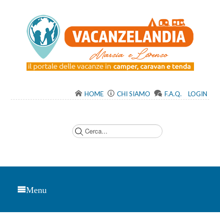
HOME
CHI SIAMO
F.A.Q.
LOGIN
C
e
r
c
a
.
.
.
Menu