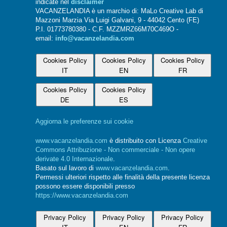
indicate nel
disclaimer
VACANZELANDIA è un marchio di: MaLo Creative Lab di
Mazzoni Marzia Via Luigi Galvani, 9 - 44042 Cento (FE)
P.I. 01773780380 - C.F. MZZMRZ66M70C469O -
email:
info@vacanzelandia.com
Cookies Policy
Cookies Policy
Cookies Policy
IT
EN
FR
Cookies Policy
Cookies Policy
DE
ES
Aggiorna le preferenze sui cookie
www.vacanzelandia.com
è distribuito con Licenza
Creative
Commons Attribuzione - Non commerciale - Non opere
derivate 4.0 Internazionale
.
Basato sul lavoro di
www.vacanzelandia.com
.
Permessi ulteriori rispetto alle finalità della presente licenza
possono essere disponibili presso
https://www.vacanzelandia.com
Privacy Policy
Privacy Policy
Privacy Policy