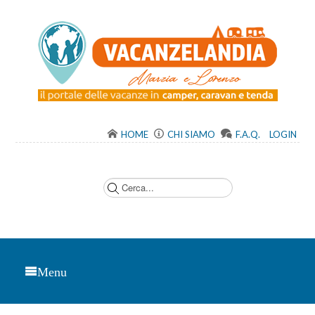
HOME
CHI SIAMO
F.A.Q.
LOGIN
C
e
r
c
a
.
.
.
Menu