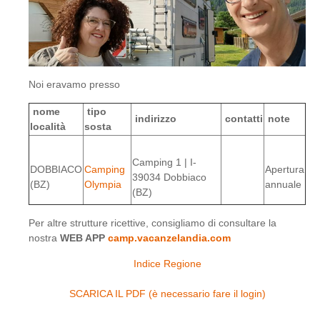
Noi eravamo presso
nome
tipo
indirizzo
contatti
note
località
sosta
Camping 1 | I-
DOBBIACO
Camping
Apertura
39034 Dobbiaco
(BZ)
Olympia
annuale
(BZ)
Per altre strutture ricettive, consigliamo di consultare la
nostra
WEB APP
camp.vacanzelandia.com
Indice Regione
SCARICA IL PDF (è necessario fare il login)