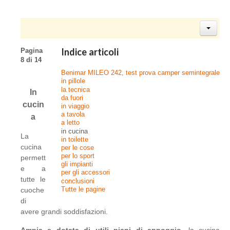
Indice articoli
Pagina
8 di 14
Benimar MILEO 242, test prova camper semintegrale
in pillole
la tecnica
In
da fuori
cucin
in viaggio
a tavola
a
a letto
in cucina
La
in toilette
cucina
per le cose
per lo sport
permett
gli impianti
e a
per gli accessori
tutte le
conclusioni
Tutte le pagine
cuoche
di
avere grandi soddisfazioni.