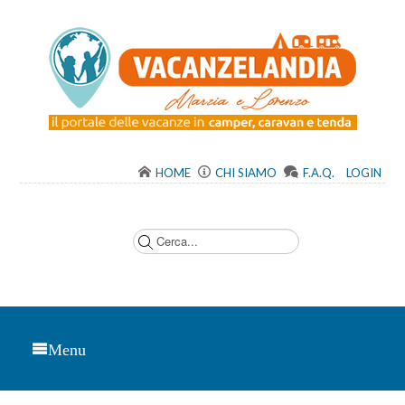
HOME
CHI SIAMO
F.A.Q.
LOGIN
C
e
r
c
a
.
.
.
Menu