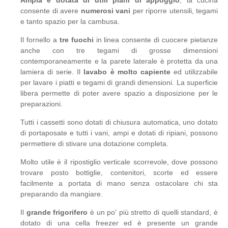
Ampia e dotata di utili piani di appoggio
, la cucina
consente di avere
numerosi vani
per riporre utensili, tegami
e tanto spazio per la cambusa.
Il fornello a
tre fuochi
in linea consente di cuocere pietanze
anche con tre tegami di grosse dimensioni
contemporaneamente e la parete laterale è protetta da una
lamiera di serie. Il
lavabo è molto capiente
ed utilizzabile
per lavare i piatti e tegami di grandi dimensioni. La superficie
libera permette di poter avere spazio a disposizione per le
preparazioni.
Tutti i cassetti sono dotati di chiusura automatica, uno dotato
di portaposate e tutti i vani, ampi e dotati di ripiani, possono
permettere di stivare una dotazione completa.
Molto utile è il ripostiglio verticale scorrevole, dove possono
trovare posto bottiglie, contenitori, scorte ed essere
facilmente a portata di mano senza ostacolare chi sta
preparando da mangiare.
Il
grande frigorifero
è un po' più stretto di quelli standard, è
dotato di una cella freezer ed è presente un grande