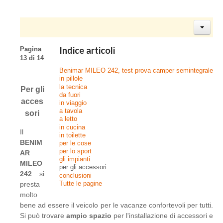
Indice articoli
Pagina
13 di 14
Benimar MILEO 242, test prova camper semintegrale
in pillole
la tecnica
Per gli
da fuori
acces
in viaggio
a tavola
sori
a letto
in cucina
Il
in toilette
BENIM
per le cose
per lo sport
AR
gli impianti
MILEO
per gli accessori
242
si
conclusioni
Tutte le pagine
presta
molto
bene ad essere il veicolo per le vacanze confortevoli per tutti.
Si può trovare
ampio spazio
per l'installazione di accessori e