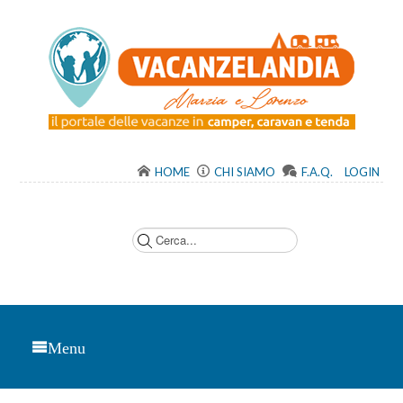
HOME
CHI SIAMO
F.A.Q.
LOGIN
C
e
r
c
a
.
.
.
Menu