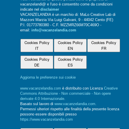
vacanzelandi@ e l'uso è consentito come da condizioni
indicate nel
disclaimer
VACANZELANDIA è un marchio di: MaLo Creative Lab di
Mazzoni Marzia Via Luigi Galvani, 9 - 44042 Cento (FE)
P.I. 01773780380 - C.F. MZZMRZ66M70C469O -
email:
info@vacanzelandia.com
Cookies Policy
Cookies Policy
Cookies Policy
IT
EN
FR
Cookies Policy
Cookies Policy
DE
ES
Aggiorna le preferenze sui cookie
www.vacanzelandia.com
è distribuito con Licenza
Creative
Commons Attribuzione - Non commerciale - Non opere
derivate 4.0 Internazionale
.
Basato sul lavoro di
www.vacanzelandia.com
.
Permessi ulteriori rispetto alle finalità della presente licenza
possono essere disponibili presso
https://www.vacanzelandia.com