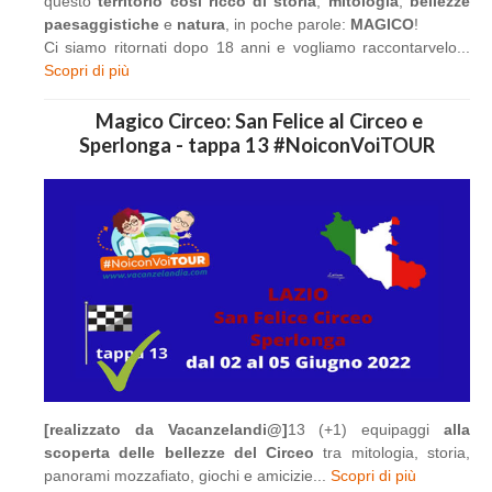
questo
territorio così ricco di storia
,
mitologia
,
bellezze
paesaggistiche
e
natura
, in poche parole:
MAGICO
!
Ci siamo ritornati dopo 18 anni e vogliamo raccontarvelo...
Scopri di più
Magico Circeo: San Felice al Circeo e
Sperlonga - tappa 13 #NoiconVoiTOUR
[realizzato da Vacanzelandi@]
13 (+1) equipaggi
alla
scoperta delle bellezze del Circeo
tra mitologia, storia,
panorami mozzafiato, giochi e amicizie...
Scopri di più