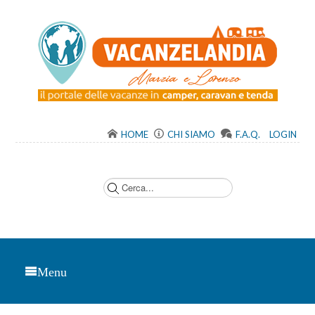
HOME
CHI SIAMO
F.A.Q.
LOGIN
C
e
r
c
a
.
.
.
Menu