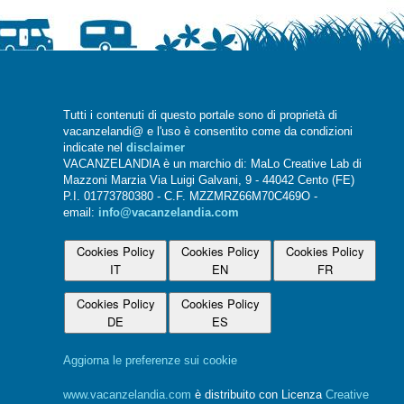
Tutti i contenuti di questo portale sono di proprietà di
vacanzelandi@ e l'uso è consentito come da condizioni
indicate nel
disclaimer
VACANZELANDIA è un marchio di: MaLo Creative Lab di
Mazzoni Marzia Via Luigi Galvani, 9 - 44042 Cento (FE)
P.I. 01773780380 - C.F. MZZMRZ66M70C469O -
email:
info@vacanzelandia.com
Cookies Policy
Cookies Policy
Cookies Policy
IT
EN
FR
Cookies Policy
Cookies Policy
DE
ES
Aggiorna le preferenze sui cookie
www.vacanzelandia.com
è distribuito con Licenza
Creative