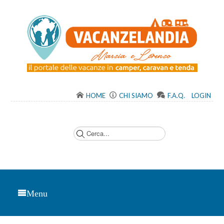
HOME
CHI SIAMO
F.A.Q.
LOGIN
C
e
r
c
a
.
.
.
Menu