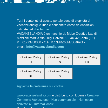
Tutti i contenuti di questo portale sono di proprietà di
vacanzelandi@ e l'uso è consentito come da condizioni
indicate nel
disclaimer
VACANZELANDIA è un marchio di: MaLo Creative Lab di
Mazzoni Marzia Via Luigi Galvani, 9 - 44042 Cento (FE)
P.I. 01773780380 - C.F. MZZMRZ66M70C469O -
email:
info@vacanzelandia.com
Cookies Policy
Cookies Policy
Cookies Policy
IT
EN
FR
Cookies Policy
Cookies Policy
DE
ES
Aggiorna le preferenze sui cookie
www.vacanzelandia.com
è distribuito con Licenza
Creative
Commons Attribuzione - Non commerciale - Non opere
derivate 4.0 Internazionale
.