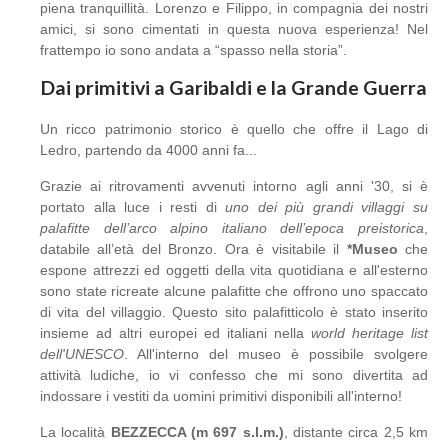
piena tranquillità. Lorenzo e Filippo, in compagnia dei nostri
amici, si sono cimentati in questa nuova esperienza! Nel
frattempo io sono andata a “spasso nella storia”.
Dai primitivi a Garibaldi e la Grande Guerra
Un ricco patrimonio storico è quello che offre il Lago di
Ledro, partendo da 4000 anni fa...
Grazie ai ritrovamenti avvenuti intorno agli anni '30, si è
portato alla luce i resti di
uno dei più grandi villaggi su
palafitte dell’arco alpino italiano dell’epoca preistorica
,
databile all’età del Bronzo. Ora è visitabile il
*Museo
che
espone attrezzi ed oggetti della vita quotidiana e all'esterno
sono state ricreate alcune palafitte che offrono uno spaccato
di vita del villaggio. Questo sito palafitticolo è stato inserito
insieme ad altri europei ed italiani nella
world heritage list
dell'UNESCO
. All'interno del museo è possibile svolgere
attività ludiche, io vi confesso che mi sono divertita ad
indossare i vestiti da uomini primitivi disponibili all'interno!
La località
BEZZECCA (m 697 s.l.m.)
, distante circa 2,5 km