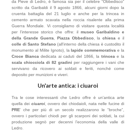
da Pieve di Ledro, è famosa sia per il celebre “Obbedisco”
scritto da Garibaldi il 9 agosto 1866, alcuni giorni dopo la
cruenta battaglia del 21 luglio e anche per la trincea in
cemento armato scavata nella roccia risalente alla prima
Guerra Mondiale. Vi consigliamo di visitare questa località
per l'interesse storico che offre: il
museo Garibaldino e
della Grande Guerra
,
Piazza Obbedisco
, la
chiesa
e il
colle di Santo Stefano
(all'interno della chiesa è custodito il
monumento al Milite Ignoto), la
lapide commemorativa
e la
Croce Bianca
dedicata ai caduti del 1866, la
trincea
e la
scala chiocciola di 82 gradini
per raggiungere i vani che
servivano da ricovero ai soldati e feriti, nonché come
deposito per munizioni e viveri.
Un'arte antica: i ciuaroi
Tra le cose interessanti che Ledro offre è un'antica arte
quella dei
ciuaroi
, ovvero dei chiodaioli, nata nelle fucine di
PRE
' che per più di un secolo realizzarono le “broche”,
ovvero i particolari chiodi per gli scarponi dei soldati, la cui
produzione segnò per decenni l’economia della valle di
Ledro.