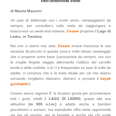
nell'omonima valle
di Marzia Mazzoni
Un paio di telefonate con i nostri amici, campeggiatori da
sempre, per consultarci sulla meta da raggiungere e
trascorrere un week-end insieme,
Cesare
propone il
Lago di
Ledro, in Trentino
.
Noi non ci siamo mai stati,
Cesare
invece trascorse le sue
vacanze da piccolo in questa zona e nello stesso campeggio
che ci propone come base (
caravanista da sempre, ora con
la moglie Angela viaggia alternando l'utilizzo del carrello
tenda e della roulotte, n.d.r.
) e frequentato un paio di volte da
adulto, ci convince che è la meta ideale per ciò che stiamo
cercando (vogliamo rilassarci, distrarci e provare il
kayak
gonfiabile
!).
Cesare aveva ragione! E' la location giusta per accontentare
tutti i gusti, infatti il
LAGO DI LEDRO
, grazie alla sua
altitudine
(m 655 s.l.m.)
è adatto anche a bambini
piccolissimi o anziani, ma soprattutto offre tante opportunità
sia per gli sportivi, per le famiglie e anche per chi vuole