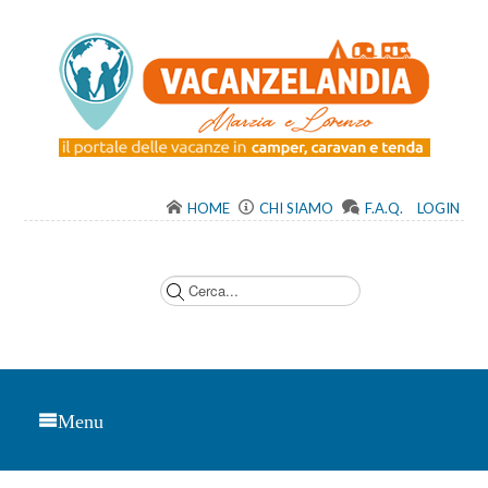
HOME
CHI SIAMO
F.A.Q.
LOGIN
C
e
r
c
a
.
.
.
Menu