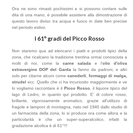
Ora ne sono rimasti pochissimi e si possono contare sulle
dita di una mano, è possibile assistere alla dimostrazione di
questo lavoro diviso tra acqua e fuoco in date ben precise
nel periodo estivo.
I 61° gradi del Picco Rosso
Non staremo qua ad elencarvi i piatti e prodotti tipici della
zona, che ricalcano la tradizione trentina ormai conosciuta a
molti di noi, come la
carne salada
e l'
olio d'oliva
extravergine DOP del Garda
la fanno da padroni, e altri
solo per citarne alcuni come
canederli
,
formaggi di malga,
strudel
ecc. Quello che ci ha incuriosito maggiormente e ve
lo vogliamo raccontare è il
Picco Rosso
, il liquore tipico del
lago di Ledro, in quanto qui prodotto. E' di colore rosso,
brillante, vigorosamente aromatico, grazie all'utilizzo di
fragole e lamponi di montagna, nato nel 1940 dallo studio di
un farmacista della zona, lo si produce ora come allora e la
particolarità è che un super-superalcolico, infatti la
gradazione alcolica è di 61°!!!