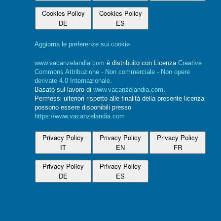
Cookies Policy
Cookies Policy
DE
ES
Aggiorna le preferenze sui cookie
www.vacanzelandia.com
è distribuito con Licenza
Creative
Commons Attribuzione - Non commerciale - Non opere
derivate 4.0 Internazionale
.
Basato sul lavoro di
www.vacanzelandia.com
.
Permessi ulteriori rispetto alle finalità della presente licenza
possono essere disponibili presso
https://www.vacanzelandia.com
Privacy Policy
Privacy Policy
Privacy Policy
IT
EN
FR
Privacy Policy
Privacy Policy
DE
ES