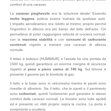
comfort di una caravan.
La
caravan pieghevole
era la soluzione ideale! Essendo
molto leggera
, poteva essere trainata da qualsiasi auto.
L'impatto aerodinamico era ridotto al minimo proprio perché
l'ingombro in altezza era più basso del tetto dell'auto. Ciò
permetteva di poter raggiungere velocità di crociera normali,
con la
massima stabilità
e con
consumi di carburante
contenuti
rispetto a trainare una caravan di altezza
normale.
Il telaio è tedesco (HUMBAUR) e l'assale ha una portata da
1500 kg, quindi garantisce un enorme margine di sicurezza
rispetto al
peso a pieno carico di 740 kg
. Sul timone è
presente il gavone per le bombole di gas.
Il tetto e la base sono in vetroresina mentre le pareti sono
rivestite di alluminio. Sia il tetto, che le pareti e il pavimento
sono
coibentati
, quindi l'isolamento può garantire lo stesso
comfort delle caravan normali. Le finestre sono tutte apribili
ed è presente un oblò proprio sopra la cucina. La porta è
ovviamente a scuderia.