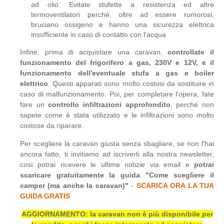
ad olio. Evitate stufette a resistenza ed altre
termoventilatori perché, oltre ad essere rumorosi,
bruciano ossigeno e hanno una sicurezza elettrica
insufficiente in caso di contatto con l'acqua
Infine, prima di acquistare una caravan,
controllate il
funzionamento del frigorifero a gas, 230V e 12V, e il
funzionamento dell'eventuale stufa a gas e boiler
elettrico
. Questi apparati sono molto costosi da sostituire in
caso di malfunzionamento. Poi, per completare l'opera, fate
fare un
controllo infiltrazioni approfondito
, perché non
sapete come è stata utilizzato e le infiltrazioni sono molto
costose da riparare.
Per scegliere la caravan giusta senza sbagliare, se non l'hai
ancora fatto, ti invitiamo ad iscriverti alla nostra newsletter,
così potrai ricevere le ultime notizie via email e
potrai
scaricare gratuitamente la guida "Come scegliere il
camper (ma anche la caravan)"
-
SCARICA ORA LA TUA
GUIDA GRATIS
AGGIORNAMENTO: la caravan non è più disponibile per