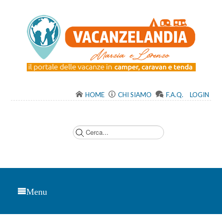
HOME
CHI SIAMO
F.A.Q.
LOGIN
C
e
r
c
a
.
.
.
Menu