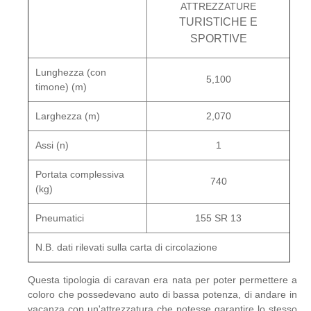
ATTREZZATURE
TURISTICHE E
SPORTIVE
Lunghezza (con
5,100
timone) (m)
Larghezza (m)
2,070
Assi (n)
1
Portata complessiva
740
(kg)
Pneumatici
155 SR 13
N.B. dati rilevati sulla carta di circolazione
Questa tipologia di caravan era nata per poter permettere a
coloro che possedevano auto di bassa potenza, di andare in
vacanza con un'attrezzatura che potesse garantire lo stesso