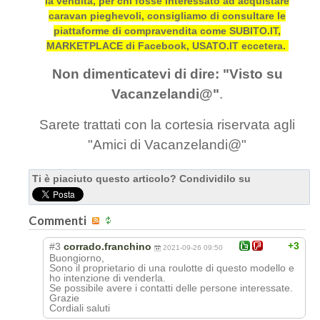
la vendita, per chi fosse interessato ad acquistare
caravan pieghevoli, consigliamo di consultare le
piattaforme di compravendita come SUBITO.IT,
MARKETPLACE di Facebook, USATO.IT eccetera.
Non dimenticatevi di dire: "Visto su
Vacanzelandi@"
.
Sarete trattati con la cortesia riservata agli
"Amici di Vacanzelandi@"
Ti è piaciuto questo articolo? Condividilo su
Commenti
+3
#3
corrado.franchino
2021-09-26 09:50
Buongiorno,
Sono il proprietario di una roulotte di questo modello e
ho intenzione di venderla.
Se possibile avere i contatti delle persone interessate.
Grazie
Cordiali saluti