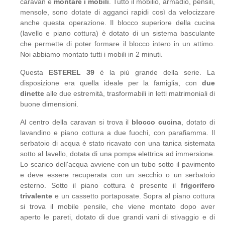
caravan e
montare i mobili
. Tutto il mobilio, armadio, pensili,
mensole, sono dotate di agganci rapidi così da velocizzare
anche questa operazione. Il blocco superiore della cucina
(lavello e piano cottura) è dotato di un sistema basculante
che permette di poter formare il blocco intero in un attimo.
Noi abbiamo montato tutti i mobili in 2 minuti.
Questa
ESTEREL 39
è la più grande della serie. La
disposizione era quella ideale per la famiglia, con
due
dinette
alle due estremità, trasformabili in letti matrimoniali di
buone dimensioni.
Al centro della caravan si trova il
blocco cucina
, dotato di
lavandino e piano cottura a due fuochi, con parafiamma. Il
serbatoio di acqua è stato ricavato con una tanica sistemata
sotto al lavello, dotata di una pompa elettrica ad immersione.
Lo scarico dell'acqua avviene con un tubo sotto il pavimento
e deve essere recuperata con un secchio o un serbatoio
esterno. Sotto il piano cottura è presente il
frigorifero
trivalente
e un cassetto portaposate. Sopra al piano cottura
si trova il mobile pensile, che viene montato dopo aver
aperto le pareti, dotato di due grandi vani di stivaggio e di