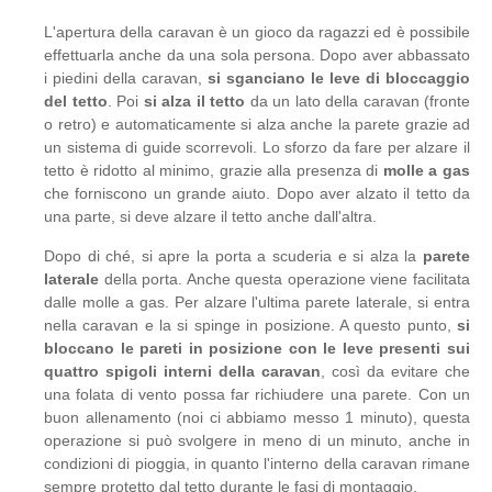
L'apertura della caravan è un gioco da ragazzi ed è possibile
effettuarla anche da una sola persona. Dopo aver abbassato
i piedini della caravan,
si sganciano le leve di bloccaggio
del tetto
. Poi
si alza il tetto
da un lato della caravan (fronte
o retro) e automaticamente si alza anche la parete grazie ad
un sistema di guide scorrevoli. Lo sforzo da fare per alzare il
tetto è ridotto al minimo, grazie alla presenza di
molle a gas
che forniscono un grande aiuto. Dopo aver alzato il tetto da
una parte, si deve alzare il tetto anche dall'altra.
Dopo di ché, si apre la porta a scuderia e si alza la
parete
laterale
della porta. Anche questa operazione viene facilitata
dalle molle a gas. Per alzare l'ultima parete laterale, si entra
nella caravan e la si spinge in posizione. A questo punto,
si
bloccano le pareti in posizione con le leve presenti sui
quattro spigoli interni della caravan
, così da evitare che
una folata di vento possa far richiudere una parete. Con un
buon allenamento (noi ci abbiamo messo 1 minuto), questa
operazione si può svolgere in meno di un minuto, anche in
condizioni di pioggia, in quanto l'interno della caravan rimane
sempre protetto dal tetto durante le fasi di montaggio.