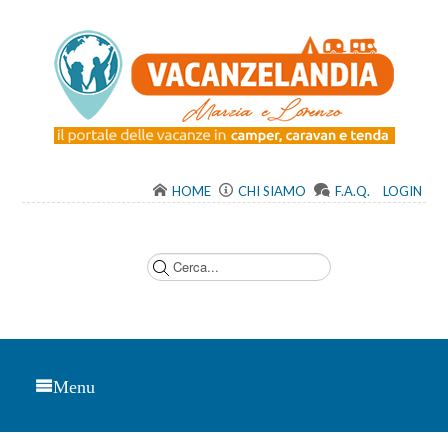
HOME
CHI SIAMO
F.A.Q.
LOGIN
C
e
r
c
a
.
.
.
Menu