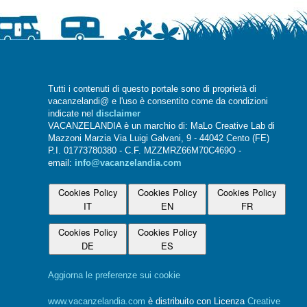
Tutti i contenuti di questo portale sono di proprietà di
vacanzelandi@ e l'uso è consentito come da condizioni
indicate nel
disclaimer
VACANZELANDIA è un marchio di: MaLo Creative Lab di
Mazzoni Marzia Via Luigi Galvani, 9 - 44042 Cento (FE)
P.I. 01773780380 - C.F. MZZMRZ66M70C469O -
email:
info@vacanzelandia.com
Cookies Policy
Cookies Policy
Cookies Policy
IT
EN
FR
Cookies Policy
Cookies Policy
DE
ES
Aggiorna le preferenze sui cookie
www.vacanzelandia.com
è distribuito con Licenza
Creative