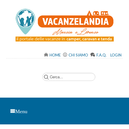
HOME
CHI SIAMO
F.A.Q.
LOGIN
C
e
r
c
a
.
.
.
Menu