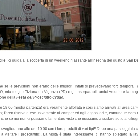
lie
, ci guida alla scoperta di un weekend rilassante all'insegna del gusto a
San Da
e se le previsioni non erano delle migliori, infatti si prevedevano forti temporali a
O, mia moglie Tiziana da Vigonza (PD) e gli inserparabili amici Antonio e la mogl
ione della
Festa del Prosciutto Crudo
.
 18.00 (nostra partenza) era veramente affollata e così siamo arrivati all
'area cam
; l'area riservata esclusivamente ai camper ed agli espositori e, comunque c'era d
anche se noi non ci possiamo lamentare visto che riusciamo a sostare sotto al cilieg
si sveglieranno alle ore 10.00 con i loro prodotti di vari tipi!! Dopo una passeggiata
a visitare i prosciuttifici. La visita è stata interessante, ci hanno spiegato la l