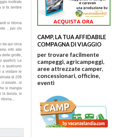
iggio inoltrato
si fa sentire
rdi si ritorna
le ... per chi
CAMP, LA TUA AFFIDABILE
COMPAGNA DI VIAGGIO
o da qui circa
amo info alle
per trovare facilmente
 delle grotte,
campeggi, agricampeggi,
o quello!). Le
se a qualcuno
aree attrezzate camper,
 a visitare le
concessionari, officine,
alinata di 208
eventi
ci assale...si
che si mangia
 la tavola, si
ritorna....