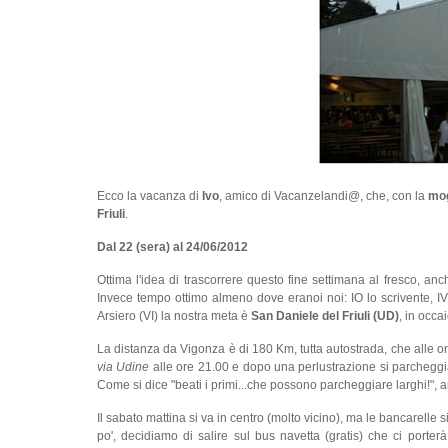
Ecco la vacanza di
Ivo
, amico di Vacanzelandi@, che, con la
mog
Friuli
.
Dal 22 (sera) al 24/06/2012
Ottima l'idea di trascorrere questo fine settimana al fresco, anch
Invece tempo ottimo almeno dove eranoi noi: IO lo scrivente, IV
Arsiero (VI) la nostra meta è
San Daniele del Friuli (UD)
, in occa
La distanza da Vigonza è di 180 Km, tutta autostrada, che alle ore
via Udine
alle ore 21.00 e dopo una perlustrazione si parcheggia
Come si dice "beati i primi...che possono parcheggiare larghi!", 
Il sabato mattina si va in centro (molto vicino), ma le bancarelle 
po', decidiamo di salire sul bus navetta (gratis) che ci porterà 