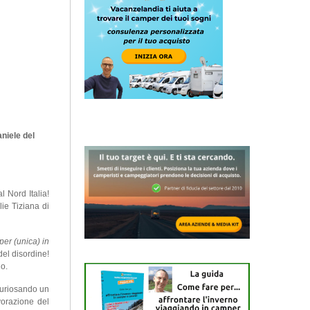
niele del
l Nord Italia!
ie Tiziana di
per (unica) in
el disordine!
io.
 curiosando un
avorazione del