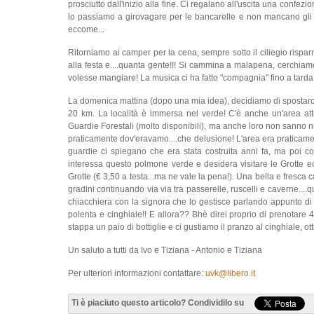
prosciutto dall'inizio alla fine. Ci regalano all'uscita una confezio
lo passiamo a girovagare per le bancarelle e non mancano gli a
eccome...
Ritorniamo ai camper per la cena, sempre sotto il ciliegio risparm
alla festa e....quanta gente!!! Si cammina a malapena, cerchiamo 
volesse mangiare! La musica ci ha fatto "compagnia" fino a tarda or
La domenica mattina (dopo una mia idea), decidiamo di spostarci 
20 km. La località è immersa nel verde! C'è anche un'area att
Guardie Forestali (molto disponibili), ma anche loro non sanno nul
praticamente dov'eravamo....che delusione! L'area era praticamente
guardie ci spiegano che era stata costruita anni fa, ma poi 
interessa questo polmone verde e desidera visitare le Grotte e
Grotte (€ 3,50 a testa...ma ne vale la pena!). Una bella e fresca
gradini continuando via via tra passerelle, ruscelli e caverne....qu
chiacchiera con la signora che lo gestisce parlando appunto di 
polenta e cinghiale!! E allora?? Bhè direi proprio di prenotare 4 
stappa un paio di bottiglie e ci gustiamo il pranzo al cinghiale, otti
Un saluto a tutti da Ivo e Tiziana - Antonio e Tiziana
Per ulteriori informazioni contattare:
uvk@libero.it
Ti è piaciuto questo articolo? Condividilo su