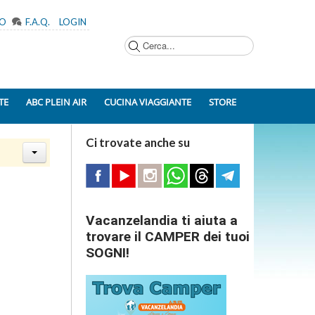
MO
F.A.Q.
LOGIN
Cerca...
TE
ABC PLEIN AIR
CUCINA VIAGGIANTE
STORE
Ci trovate anche su
Vacanzelandia ti aiuta a
trovare il CAMPER dei tuoi
SOGNI!