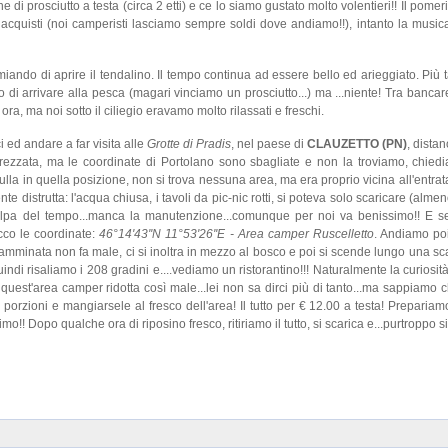
ne di prosciutto a testa (circa 2 etti) e ce lo siamo gustato molto volentieri!! Il pomer
cquisti (noi camperisti lasciamo sempre soldi dove andiamo!!), intanto la musica 
iando di aprire il tendalino. Il tempo continua ad essere bello ed arieggiato. Più ta
di arrivare alla pesca (magari vinciamo un prosciutto...) ma ...niente! Tra bancarel
a, ma noi sotto il ciliegio eravamo molto rilassati e freschi.
ed andare a far visita alle
Grotte di Pradis
, nel paese di
CLAUZETTO (PN)
, distan
rezzata, ma le coordinate di Portolano sono sbagliate e non la troviamo, chiedi
la in quella posizione, non si trova nessuna area, ma era proprio vicina all'entrata
 distrutta: l'acqua chiusa, i tavoli da pic-nic rotti, si poteva solo scaricare (almen
colpa del tempo...manca la manutenzione...comunque per noi va benissimo!! E 
cco le coordinate:
46°14'43''N 11°53'26''E - Area camper Ruscelletto
. Andiamo poi
 camminata non fa male, ci si inoltra in mezzo al bosco e poi si scende lungo una sc
indi risaliamo i 208 gradini e....vediamo un ristorantino!!! Naturalmente la curiosità 
quest'area camper ridotta così male...lei non sa dirci più di tanto...ma sappiamo 
porzioni e mangiarsele al fresco dell'area! Il tutto per € 12.00 a testa! Prepariamo
mo!! Dopo qualche ora di riposino fresco, ritiriamo il tutto, si scarica e...purtroppo si 