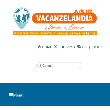
HOME
CHI SIAMO
F.A.Q.
LOGIN
C
e
r
c
a
.
.
.
Menu