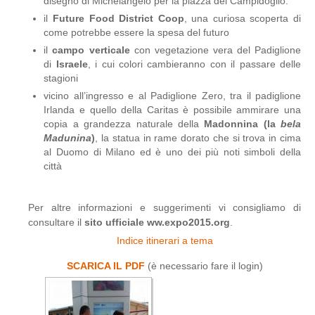
disegno di Michelangelo per la piazza del Campidoglio.
il
Future Food District Coop
, una curiosa scoperta di
come potrebbe essere la spesa del futuro
il
campo verticale
con vegetazione vera del Padiglione
di
Israele
, i cui colori cambieranno con il passare delle
stagioni
vicino all’ingresso e al Padiglione Zero, tra il padiglione
Irlanda e quello della Caritas è possibile ammirare una
copia a grandezza naturale della
Madonnina (
la
bela
Madunina
)
, la statua in rame dorato che si trova in cima
al Duomo di Milano ed è uno dei più noti simboli della
città
Per altre informazioni e suggerimenti vi consigliamo di
consultare il
sito ufficiale ww.expo2015.org
.
Indice itinerari a tema
SCARICA IL PDF
(è necessario fare il login)