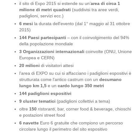
il sito di Expo 2015 si estende su un’
area di circa 1
milione di metri quadrati
(suddivisi tra aree verdi,
padiglioni, servizi ecc.)
6 mesi
la durata dell'evento (dal 1° maggio al 31 ottobre
2015)
144 Paesi partecipanti
– con il coinvolgimento del 94%
della popolazione mondiale
3 Organizzazioni internazionali
coinvolte (ONU, Unione
Europea e CERN)
20 milioni
di visitatori attesi
l'area di EXPO su cui si affacciano i padiglioni espositivi è
strutturata come l'antico castrum con un
decumano
lungo km 1,5
e un
cardo lungo 350 metri
144 padiglioni espositivi
9 cluster tematici
(padiglioni collettivi a tema)
oltre
150
ristoranti
, bar, corner food & beverage, chioschi
e postazioni street food
6 navette
Euro 6 gratuite che compiono un percorso
circolare lungo il perimetro del sito espositivo