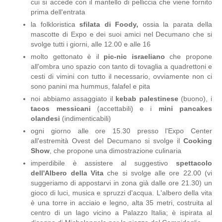
cui si accede con il mantello di pelliccia che viene fornito
prima dell'entrata
la folkloristica
sfilata di Foody,
ossia la parata della
mascotte di Expo e dei suoi amici nel Decumano che si
svolge tutti i giorni, alle 12.00 e alle 16
molto gettonato è il
pic-nic israeliano
che propone
all'ombra uno spazio con tanto di tovaglia a quadrettoni e
cesti di vimini con tutto il necessario, ovviamente non ci
sono panini ma hummus, falafel e pita
noi abbiamo assaggiato il
kebab palestinese
(buono), i
tacos messicani
(accettabili) e i
mini pancakes
olandesi
(indimenticabili)
ogni giorno alle ore 15.30 presso l'Expo Center
all'estremità Ovest del Decumano si svolge il
Cooking
Show
, che propone una dimostrazione culinaria
imperdibile è assistere al suggestivo
spettacolo
dell'Albero della Vita
che si svolge alle ore 22.00 (vi
suggeriamo di appostarvi in zona già dalle ore 21.30) un
gioco di luci, musica e spruzzi d'acqua. L'albero della vita
è una torre in acciaio e legno, alta 35 metri, costruita al
centro di un lago vicino a Palazzo Italia; è ispirata al