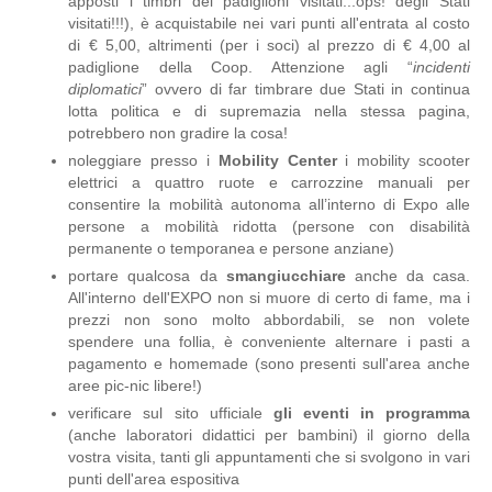
apposti i timbri dei padiglioni visitati...ops! degli Stati
visitati!!!), è acquistabile nei vari punti all'entrata al costo
di € 5,00, altrimenti (per i soci) al prezzo di € 4,00 al
padiglione della Coop. Attenzione agli “
incidenti
diplomatici
” ovvero di far timbrare due Stati in continua
lotta politica e di supremazia nella stessa pagina,
potrebbero non gradire la cosa!
noleggiare presso i
Mobility Center
i mobility scooter
elettrici a quattro ruote e carrozzine manuali per
consentire la mobilità autonoma all’interno di Expo alle
persone a mobilità ridotta (persone con disabilità
permanente o temporanea e persone anziane)
portare qualcosa da
smangiucchiare
anche da casa.
All'interno dell'EXPO non si muore di certo di fame, ma i
prezzi non sono molto abbordabili, se non volete
spendere una follia, è conveniente alternare i pasti a
pagamento e homemade (sono presenti sull'area anche
aree pic-nic libere!)
verificare sul sito ufficiale
gli eventi in programma
(anche laboratori didattici per bambini) il giorno della
vostra visita, tanti gli appuntamenti che si svolgono in vari
punti dell'area espositiva