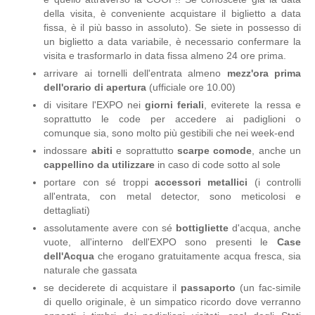
della visita, è conveniente acquistare il biglietto a data
fissa, è il più basso in assoluto). Se siete in possesso di
un biglietto a data variabile, è necessario confermare la
visita e trasformarlo in data fissa almeno 24 ore prima.
arrivare ai tornelli dell'entrata almeno
mezz'ora prima
dell'orario di apertura
(ufficiale ore 10.00)
di visitare l'EXPO nei
giorni feriali
, eviterete la ressa e
soprattutto le code per accedere ai padiglioni o
comunque sia, sono molto più gestibili che nei week-end
indossare
abiti
e soprattutto
scarpe comode
, anche un
cappellino da utilizzare
in caso di code sotto al sole
portare con sé troppi
accessori metallici
(i controlli
all'entrata, con metal detector, sono meticolosi e
dettagliati)
assolutamente avere con sé
bottigliette
d'acqua, anche
vuote, all'interno dell'EXPO sono presenti le
Case
dell'Acqua
che erogano gratuitamente acqua fresca, sia
naturale che gassata
se deciderete di acquistare il
passaporto
(un fac-simile
di quello originale, è un simpatico ricordo dove verranno