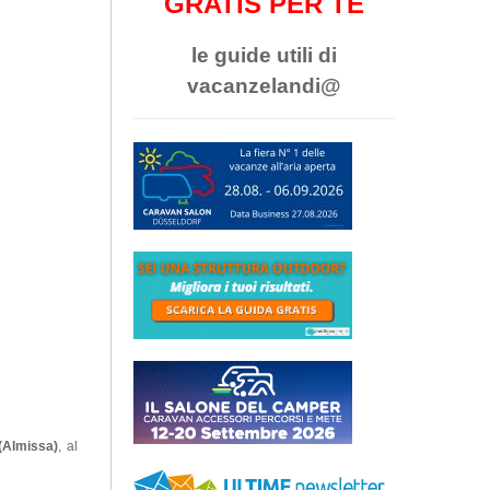
GRATIS PER TE
le guide utili di
vacanzelandi@
Almissa)
, al