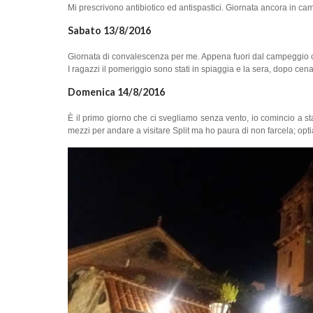
Mi prescrivono antibiotico ed antispastici. Giornata ancora in 
Sabato 13/8/2016
Giornata di convalescenza per me. Appena fuori dal campeggio c’
I ragazzi il pomeriggio sono stati in spiaggia e la sera, dopo cen
Domenica 14/8/2016
È il primo giorno che ci svegliamo senza vento, io comincio a st
mezzi per andare a visitare Split ma ho paura di non farcela; opti