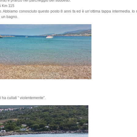
toria) e pranzo nel parcheggio del suddetto.
5 Km 115
o. Abbiamo conosciuto questo posto 8 anni fa ed è un’ottima tappa intermedia. Io 
o un bagno.
 ha cullati “ violentemente”.