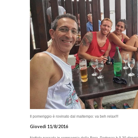
Il pomeriggio è rovinato dal maltempo: va beh relax!!!
Giovedì 11/8/2016
Nottata passata in compagnia della Bora. Partenza h 9,30 direz