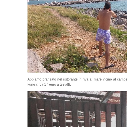
Abbiamo pranzato nel ristorante in riva al mare vicino al campeg
kune circa 17 euro a testa!!).