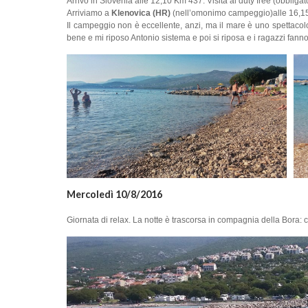
Arrivo in Slovenia alle 12,10 Km 437. Visita al duty free (obbliga
Arriviamo a
Klenovica (HR)
(nell’omonimo campeggio)alle 16,1
Il campeggio non è eccellente, anzi, ma il mare è uno spettacol
bene e mi riposo Antonio sistema e poi si riposa e i ragazzi fann
Mercoledì 10/8/2016
Giornata di relax. La notte è trascorsa in compagnia della Bora: ci