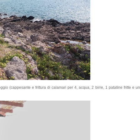
gio (cappesante e frittura di calamari per 4, acqua, 2 birre, 1 patatine fritte e u