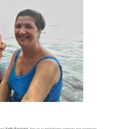
ione
Split (Spalato).
Noi ce la prendiamo comoda per viaggiare.