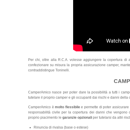
Per chi, oltre alla R.C.A. volesse aggiungere la copertura di a
confezionare su misura la propria assicurazione camper, mante
contraddistingue Toninelli.
CAMPE
CamperAmico nasce per poter dare la possibilità a tutti i campe
tutelare il proprio camper e gli occupanti dai rischi e danni della c
CamperAmico è
molto flessibile
e permette di poter assicurare 
responsabilità civile per la copertura dei danni che vengono c
proprio piacimento le
garanzie opzionali
per tutelarsi da altri risc
Rinuncia di rivalsa (base o estese)