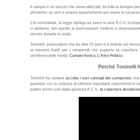
Il camper è un veicolo che viene utilizzato da tutta la famiglia pe
all'interno: un vero e proprio appartamento per vivere le vacanze 
Ciò nonostante, la legge obbliga ad avere la sola R.C.A, la resp
ci abitiamo, per questo le assicurazioni mettono a disposizione
veicolo durante la sosta.
Toninelli, assicuratore che da oltre 25 anni si è distinto sul mer
ai massimi livelli per i camperisti che vogliono la copertura 
un'interessante novità:
CamperAmico, L'Altra Polizza
Perché Toninelli 
Toninelli ha sempre
accolto i vari consigli dei camperisti
, che
garanzie con la certezza di ottenere importanti risarcimenti in c
partire anche solo dalla garanzia R.C.A.,
la copertura desiderat