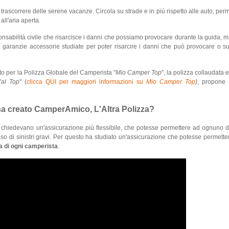
r trascorrere delle serene vacanze. Circola su strade e in più rispetto alle auto, perm
all'aria aperta.
onsabilità civile che risarcisce i danni che possiamo provocare durante la guida, 
 garanzie accessorie studiate per poter risarcire i danni che può provocare o sub
cato per la Polizza Globale del Camperista "
Mio Camper Top
", la polizza collaudata 
"
al Top
" (
clicca QUI per maggiori informazioni su
Mio Camper Top
)
, propone 
ha creato CamperAmico, L'Altra Polizza?
 chiedevano un'assicurazione più flessibile, che potesse permettere ad ognuno di
aso di sinistri gravi. Per questo ha studiato un'assicurazione che potesse permette
a di ogni camperista
.