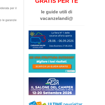
GRATIS PER TE
derata per il
le guide utili di
vacanzelandi@
do le garanzie