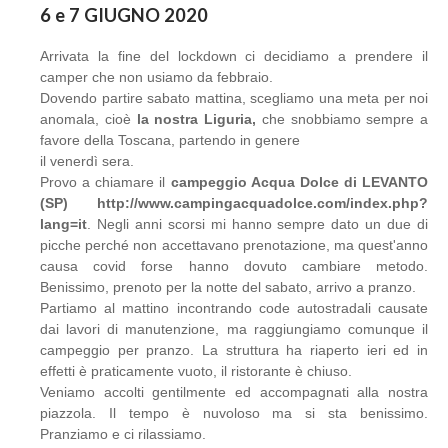
6 e 7 GIUGNO 2020
Arrivata la fine del lockdown ci decidiamo a prendere il
camper che non usiamo da febbraio.
Dovendo partire sabato mattina, scegliamo una meta per noi
anomala, cioè
la nostra Liguria,
che snobbiamo sempre a
favore della Toscana, partendo in genere
il venerdì sera.
Provo a chiamare il
campeggio Acqua Dolce di LEVANTO
(SP) http://www.campingacquadolce.com/index.php?
lang=it
. Negli anni scorsi mi hanno sempre dato un due di
picche perché non accettavano prenotazione, ma quest'anno
causa covid forse hanno dovuto cambiare metodo.
Benissimo, prenoto per la notte del sabato, arrivo a pranzo.
Partiamo al mattino incontrando code autostradali causate
dai lavori di manutenzione, ma raggiungiamo comunque il
campeggio per pranzo. La struttura ha riaperto ieri ed in
effetti è praticamente vuoto, il ristorante è chiuso.
Veniamo accolti gentilmente ed accompagnati alla nostra
piazzola. Il tempo è nuvoloso ma si sta benissimo.
Pranziamo e ci rilassiamo.