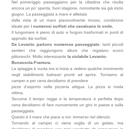
Nel pomeriggio passeggiamo per la cittadina che risulta
ancora un po' spenta, fuori stagione, nonostante sia già inizio
giugno. La passeggiata a mare è allietata
dalla vista di un mare piacevolmente mosso, condizione
ideale per
i numerosi surfisti che cavalcano le onde.
Il lungomare è pieno di auto e furgoni trasformati in punti di
approdo dai surfisti.
Da Levanto partono numerose passeggiate
, tanti piccoli
sentieri che raggiungono alture che regalano scorci
pittoreschi. Molto interessante
la ciclabile Levanto-
Bonassola-Framura.
La spiaggia è vuota ma si inizia a vedere qualche movimento
negli stabilimenti balneari pronti ad aprire. Torniamo al
camper e per cena decidiamo di prendere
pizze d'asporto nella pizzeria attigua. La pizza si rivela
ottima.
Siccome il tempo regge e la temperatura è perfetta dopo
cena decidiamo di fare nuovamente un giro in paese e sulla
passeggiata.
Questo è il mare che piace a noi: immerso nel silenzio.
Tornando al camper ci viene voglia di un gelato, ma