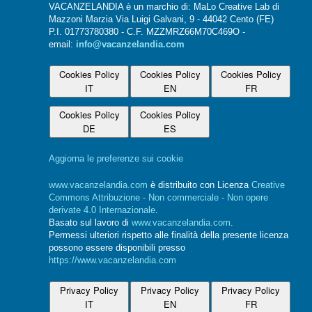
VACANZELANDIA è un marchio di: MaLo Creative Lab di
Mazzoni Marzia Via Luigi Galvani, 9 - 44042 Cento (FE)
P.I. 01773780380 - C.F. MZZMRZ66M70C469O -
email:
info@vacanzelandia.com
Cookies Policy
Cookies Policy
Cookies Policy
IT
EN
FR
Cookies Policy
Cookies Policy
DE
ES
Aggiorna le preferenze sui cookie
www.vacanzelandia.com
è distribuito con Licenza
Creative
Commons Attribuzione - Non commerciale - Non opere
derivate 4.0 Internazionale
.
Basato sul lavoro di
www.vacanzelandia.com
.
Permessi ulteriori rispetto alle finalità della presente licenza
possono essere disponibili presso
https://www.vacanzelandia.com
Privacy Policy
Privacy Policy
Privacy Policy
IT
EN
FR