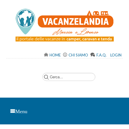
HOME
CHI SIAMO
F.A.Q.
LOGIN
C
e
r
c
a
.
.
.
Menu