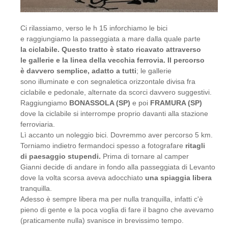
Ci rilassiamo, verso le h 15 inforchiamo le bici
e raggiungiamo la passeggiata a mare dalla quale parte
la ciclabile. Questo tratto è stato ricavato attraverso
le
gallerie e la linea della vecchia ferrovia.
Il percorso
è davvero semplice, adatto a tutti
; le gallerie
sono illuminate e con segnaletica orizzontale divisa fra
ciclabile e pedonale, alternate da scorci davvero suggestivi.
Raggiungiamo
BONASSOLA (SP)
e poi
FRAMURA (SP)
dove la ciclabile si interrompe proprio davanti alla stazione
ferroviaria.
Lì accanto un noleggio bici. Dovremmo aver percorso 5 km.
Torniamo indietro fermandoci spesso a fotografare
ritagli
di paesaggio stupendi.
Prima di tornare al camper
Gianni decide di andare in fondo alla passeggiata di Levanto
dove la volta scorsa aveva adocchiato
una spiaggia libera
tranquilla.
Adesso è sempre libera ma per nulla tranquilla, infatti c'è
pieno di gente e la poca voglia di fare il bagno che avevamo
(praticamente nulla) svanisce in brevissimo tempo.