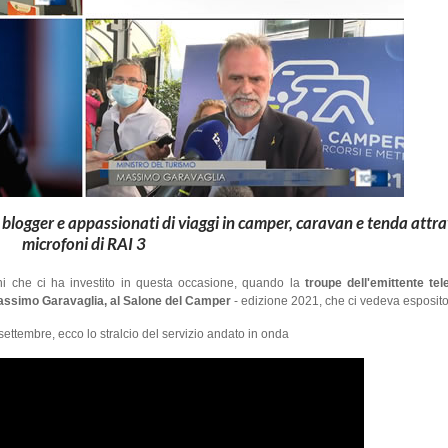
 blogger e appassionati di viaggi in camper, caravan e tenda attra
microfoni di RAI 3
oni che ci ha investito in questa occasione, quando la
troupe dell'emittente tel
Massimo Garavaglia, al Salone del Camper
- edizione 2021, che ci vedeva esposito
ttembre, ecco lo stralcio del servizio andato in onda