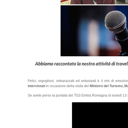
Abbiamo raccontato la nostra attività di travel
Felici, orgogliosi, imbarazzati ed entusiasti è il mix di emozi
intervistati
in occasione della visita del
Ministro del Turismo, 
Se avete perso la puntata del TG3 Emilia Romagna di lunedì 13 se