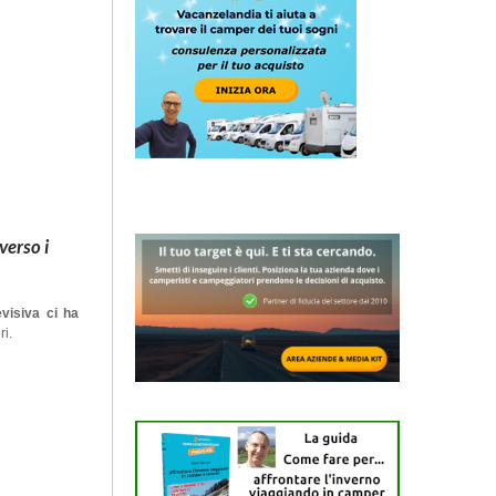
verso i
evisiva ci ha
ri.