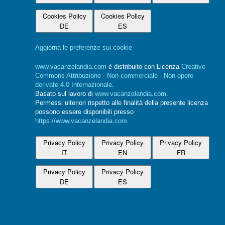
Cookies Policy
Cookies Policy
DE
ES
Aggiorna le preferenze sui cookie
www.vacanzelandia.com
è distribuito con Licenza
Creative
Commons Attribuzione - Non commerciale - Non opere
derivate 4.0 Internazionale
.
Basato sul lavoro di
www.vacanzelandia.com
.
Permessi ulteriori rispetto alle finalità della presente licenza
possono essere disponibili presso
https://www.vacanzelandia.com
Privacy Policy
Privacy Policy
Privacy Policy
IT
EN
FR
Privacy Policy
Privacy Policy
DE
ES