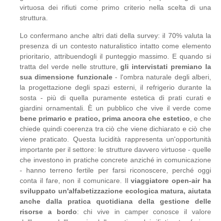
virtuosa dei rifiuti come primo criterio nella scelta di una
struttura.
Lo confermano anche altri dati della survey: il 70% valuta la
presenza di un contesto naturalistico intatto come elemento
prioritario, attribuendogli il punteggio massimo. E quando si
tratta del verde nelle strutture,
gli intervistati premiano la
sua dimensione funzionale
- l'ombra naturale degli alberi,
la progettazione degli spazi esterni, il refrigerio durante la
sosta - più di quella puramente estetica di prati curati e
giardini ornamentali. È un pubblico che vive il verde come
bene primario e pratico, prima ancora che estetico
, e che
chiede quindi coerenza tra ciò che viene dichiarato e ciò che
viene praticato. Questa lucidità rappresenta un'opportunità
importante per il settore: le strutture davvero virtuose - quelle
che investono in pratiche concrete anziché in comunicazione
- hanno terreno fertile per farsi riconoscere, perché oggi
conta il fare, non il comunicare. Il
viaggiatore open-air ha
sviluppato un'alfabetizzazione ecologica matura, aiutata
anche dalla pratica quotidiana della gestione delle
risorse a bordo
: chi vive in camper conosce il valore