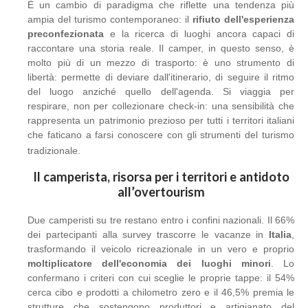
È un cambio di paradigma che riflette una tendenza più
ampia del turismo contemporaneo: il
rifiuto dell'esperienza
preconfezionata
e la ricerca di luoghi ancora capaci di
raccontare una storia reale. Il camper, in questo senso, è
molto più di un mezzo di trasporto: è uno strumento di
libertà: permette di deviare dall'itinerario, di seguire il ritmo
del luogo anziché quello dell'agenda. Si viaggia per
respirare, non per collezionare check-in: una sensibilità che
rappresenta un patrimonio prezioso per tutti i territori italiani
che faticano a farsi conoscere con gli strumenti del turismo
tradizionale.
Il camperista, risorsa per i territori e antidoto
all’overtourism
Due camperisti su tre restano entro i confini nazionali. Il 66%
dei partecipanti alla survey trascorre le vacanze in
Italia
,
trasformando il veicolo ricreazionale in un vero e proprio
moltiplicatore dell'economia dei luoghi minori
. Lo
confermano i criteri con cui sceglie le proprie tappe: il 54%
cerca cibo e prodotti a chilometro zero e il 46,5% premia le
strutture che sostengono produttori e artigianato del