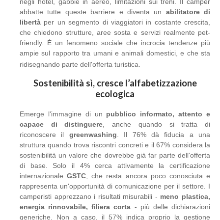
negli hotel, gabbie in aereo, limitazioni sui treni. Il camper
abbatte tutte queste barriere e diventa un
abilitatore di
libertà
per un segmento di viaggiatori in costante crescita,
che chiedono strutture, aree sosta e servizi realmente pet-
friendly. È un fenomeno sociale che incrocia tendenze più
ampie sul rapporto tra umani e animali domestici, e che sta
ridisegnando parte dell'offerta turistica.
Sostenibilità sì, cresce l’alfabetizzazione
ecologica
Emerge l'immagine di un
pubblico informato, attento e
capace di distinguere
, anche quando si tratta di
riconoscere il
greenwashing
. Il 76% dà fiducia a una
struttura quando trova riscontri concreti e il 67% considera la
sostenibilità un valore che dovrebbe già far parte dell'offerta
di base. Solo il 4% cerca attivamente la certificazione
internazionale
GSTC
, che resta ancora poco conosciuta e
rappresenta un'opportunità di comunicazione per il settore. I
camperisti apprezzano i risultati misurabili -
meno plastica,
energia rinnovabile, filiera corta
- più delle dichiarazioni
generiche. Non a caso, il 57% indica proprio la gestione