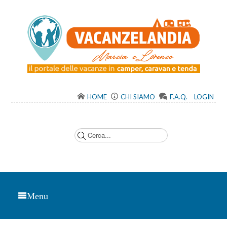
HOME
CHI SIAMO
F.A.Q.
LOGIN
C
e
r
c
a
.
.
.
Menu