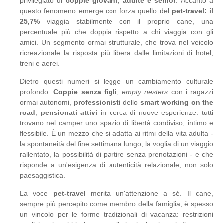
privilegiato di
coppie giovani, adulte e senior
. Accanto a
questo fenomeno emerge con forza quello del
pet-travel: il
25,7%
viaggia stabilmente con il proprio cane, una
percentuale più che doppia rispetto a chi viaggia con gli
amici. Un segmento ormai strutturale, che trova nel veicolo
ricreazionale la risposta più libera dalle limitazioni di hotel,
treni e aerei.
Dietro questi numeri si legge un cambiamento culturale
profondo.
Coppie senza figli
,
empty nesters
con i ragazzi
ormai autonomi,
professionisti
dello
smart working on the
road
,
pensionati attivi
in cerca di nuove esperienze: tutti
trovano nel camper uno spazio di libertà condiviso, intimo e
flessibile. È un mezzo che si adatta ai ritmi della vita adulta -
la spontaneità del fine settimana lungo, la voglia di un viaggio
rallentato, la possibilità di partire senza prenotazioni - e che
risponde a un'esigenza di autenticità relazionale, non solo
paesaggistica.
La voce
pet-travel
merita un'attenzione a sé. Il cane,
sempre più percepito come membro della famiglia, è spesso
un vincolo per le forme tradizionali di vacanza: restrizioni