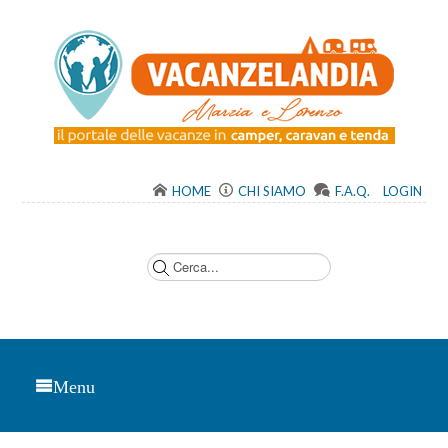
HOME
CHI SIAMO
F.A.Q.
LOGIN
C
e
r
c
a
.
.
.
Menu