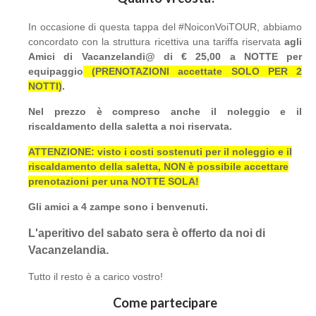
In occasione di questa tappa del #NoiconVoiTOUR, abbiamo
concordato con la struttura ricettiva una tariffa riservata
agli
Amici di Vacanzelandi@ di € 25,00 a NOTTE per
equipaggio
(PRENOTAZIONI accettate SOLO PER 2
NOTTI)
.
Nel prezzo è compreso anche il noleggio e il
riscaldamento della saletta a noi riservata.
ATTENZIONE: visto i costi sostenuti per il noleggio e il
riscaldamento della saletta, NON è possibile accettare
prenotazioni per una NOTTE SOLA!
Gli amici a 4 zampe sono i benvenuti.
L'aperitivo del sabato sera è offerto da noi di
Vacanzelandia.
Tutto il resto è a carico vostro!
Come partecipare