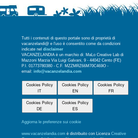
Tutti i contenuti di questo portale sono di proprietà di
vacanzelandi@ e l'uso è consentito come da condizioni
indicate nel
disclaimer
VACANZELANDIA è un marchio di: MaLo Creative Lab di
Mazzoni Marzia Via Luigi Galvani, 9 - 44042 Cento (FE)
P.I. 01773780380 - C.F. MZZMRZ66M70C469O -
email:
info@vacanzelandia.com
Cookies Policy
Cookies Policy
Cookies Policy
IT
EN
FR
Cookies Policy
Cookies Policy
DE
ES
Aggiorna le preferenze sui cookie
www.vacanzelandia.com
è distribuito con Licenza
Creative