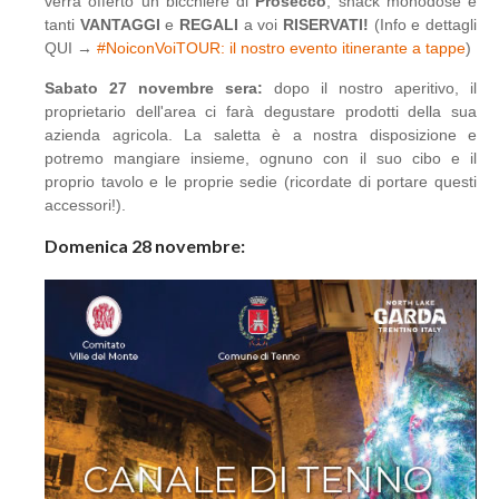
verrà offerto un bicchiere di
Prosecco
, snack monodose e
tanti
VANTAGGI
e
REGALI
a voi
RISERVATI!
(Info e dettagli
QUI →
#NoiconVoiTOUR: il nostro evento itinerante a tappe
)
Sabato 27 novembre sera:
dopo il nostro aperitivo, il
proprietario dell'area ci farà degustare prodotti della sua
azienda agricola. La saletta è a nostra disposizione e
potremo mangiare insieme, ognuno con il suo cibo e il
proprio tavolo e le proprie sedie (ricordate di portare questi
accessori!).
Domenica 28 novembre: