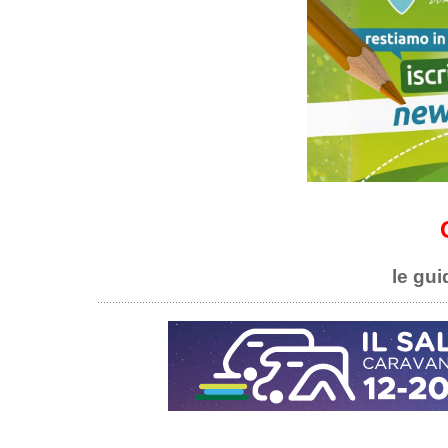
le gui