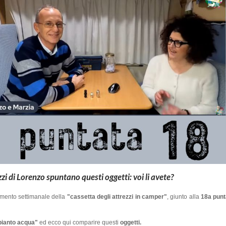
zzi di Lorenzo spuntano questi oggetti: voi li avete?
mento settimanale della
"cassetta degli attrezzi in camper"
, giunto alla
18a pun
mpianto acqua"
ed ecco qui comparire questi
oggetti.