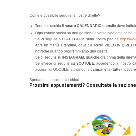
Come è possibile seguire le nostre dirette?
Tenete d'occhio
il nostro CALENDARIO mensile
dove indichi
Ogni canale social ha una gestione diversa, vediamo come 
Se ci seguite su
FACEBOOK
sulla nostra pagina
https://w
apre un menù a tendina, dove c'è scritto
VIDEO IN DIRETT
notifiche quando programmiamo una diretta.
Se ci seguite su
INSTAGRAM
, qualche ora prima della dirett
Se invece ci seguite su
YOUTUBE
, accedendo al nostro c
account di GOOGLE, attivando la
campanella (tutte)
ricevere
Speriamo di essere stati chiari...
Prossimi appuntamenti? Consultate la sezion