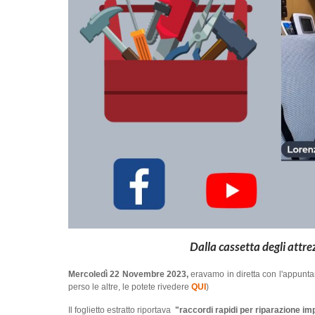
Dalla cassetta degli attre
Mercoledì 22 Novembre 2023,
eravamo in diretta con l'appunta
perso le altre, le potete rivedere
QUI
)
Il foglietto estratto riportava
"raccordi rapidi per riparazione i