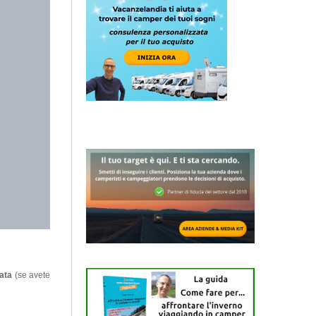
tata
(se avete