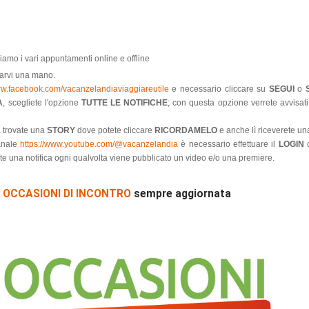
amo i vari appuntamenti online e offline
darvi una mano.
ww.facebook.com/vacanzelandiaviaggiareutile
e necessario cliccare su
SEGUI
o
A
, scegliete l'opzione
TUTTE LE NOTIFICHE
; con questa opzione verrete avvisati
a trovate una
STORY
dove potete cliccare
RICORDAMELO
e anche lì riceverete una
anale
https://www.youtube.com/@vacanzelandia
è necessario effettuare il
LOGIN
c
te una notifica ogni qualvolta viene pubblicato un video e/o una premiere.
e
OCCASIONI DI INCONTRO
sempre aggiornata