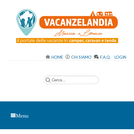
HOME
CHI SIAMO
F.A.Q.
LOGIN
C
e
r
c
a
.
.
.
Menu