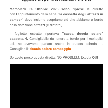
Mercoledì 04 Ottobre 2023 sono riprese le dirette
con l'appuntamento della serie
"la cassetta degli attrezzi in
camper"
dove insieme scopriamo ciò che abbiamo a bordo
nella dotazione attrezzi (e dintorni).
Il foglietto estratto riportava
"sacca doccia solare"
cassetta 4.
Consigliabile da tenere a bordo per i molteplici
usi, ne avevamo parlato anche in questa scheda →
Consigliabili:
doccia solare campeggio
Se avete perso questa diretta, NO PROBLEM. Eccola
QUI