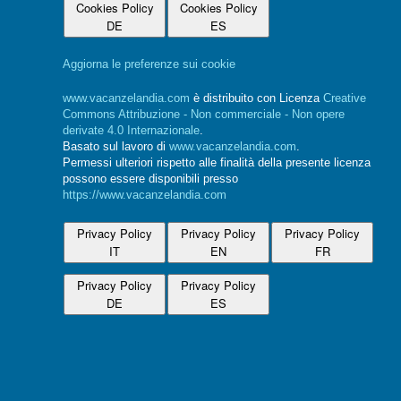
Cookies Policy
Cookies Policy
DE
ES
Aggiorna le preferenze sui cookie
www.vacanzelandia.com
è distribuito con Licenza
Creative
Commons Attribuzione - Non commerciale - Non opere
derivate 4.0 Internazionale
.
Basato sul lavoro di
www.vacanzelandia.com
.
Permessi ulteriori rispetto alle finalità della presente licenza
possono essere disponibili presso
https://www.vacanzelandia.com
Privacy Policy
Privacy Policy
Privacy Policy
IT
EN
FR
Privacy Policy
Privacy Policy
DE
ES