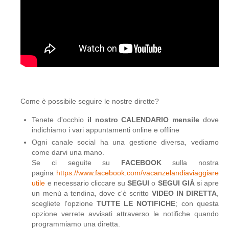
Come è possibile seguire le nostre dirette?
Tenete d'occhio
il nostro CALENDARIO mensile
dove
indichiamo i vari appuntamenti online e offline
Ogni canale social ha una gestione diversa, vediamo
come darvi una mano.
Se ci seguite su
FACEBOOK
sulla nostra
pagina
https://www.facebook.com/vacanzelandiaviaggiare
utile
e necessario cliccare su
SEGUI
o
SEGUI GIÀ
si apre
un menù a tendina, dove c'è scritto
VIDEO IN DIRETTA
,
scegliete l'opzione
TUTTE LE NOTIFICHE
; con questa
opzione verrete avvisati attraverso le notifiche quando
programmiamo una diretta.