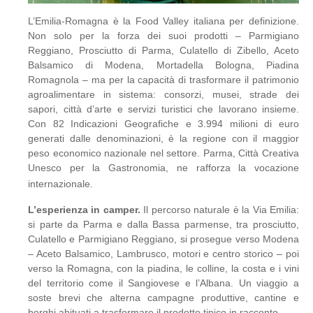
L’Emilia-Romagna è la Food Valley italiana per definizione.
Non solo per la forza dei suoi prodotti – Parmigiano
Reggiano, Prosciutto di Parma, Culatello di Zibello, Aceto
Balsamico di Modena, Mortadella Bologna, Piadina
Romagnola – ma per la capacità di trasformare il patrimonio
agroalimentare in sistema: consorzi, musei, strade dei
sapori, città d’arte e servizi turistici che lavorano insieme.
Con 82 Indicazioni Geografiche e 3.994 milioni di euro
generati dalle denominazioni, è la regione con il maggior
peso economico nazionale nel settore. Parma, Città Creativa
Unesco per la Gastronomia, ne rafforza la vocazione
internazionale.
L’esperienza in camper.
Il percorso naturale è la Via Emilia:
si parte da Parma e dalla Bassa parmense, tra prosciutto,
Culatello e Parmigiano Reggiano, si prosegue verso Modena
– Aceto Balsamico, Lambrusco, motori e centro storico – poi
verso la Romagna, con la piadina, le colline, la costa e i vini
del territorio come il Sangiovese e l’Albana. Un viaggio a
soste brevi che alterna campagne produttive, cantine e
borghi abituati a trasformare il prodotto tipico in racconto.