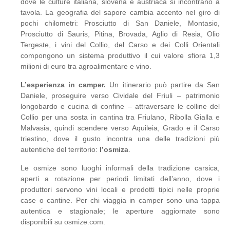
dove le culture italiana, slovena e austriaca si incontrano a
tavola. La geografia del sapore cambia accento nel giro di
pochi chilometri: Prosciutto di San Daniele, Montasio,
Prosciutto di Sauris, Pitina, Brovada, Aglio di Resia, Olio
Tergeste, i vini del Collio, del Carso e dei Colli Orientali
compongono un sistema produttivo il cui valore sfiora 1,3
milioni di euro tra agroalimentare e vino.
L’esperienza in camper.
Un itinerario può partire da San
Daniele, proseguire verso Cividale del Friuli – patrimonio
longobardo e cucina di confine – attraversare le colline del
Collio per una sosta in cantina tra Friulano, Ribolla Gialla e
Malvasia, quindi scendere verso Aquileia, Grado e il Carso
triestino, dove il gusto incontra una delle tradizioni più
autentiche del territorio:
l’osmiza
.
Le osmize sono luoghi informali della tradizione carsica,
aperti a rotazione per periodi limitati dell’anno, dove i
produttori servono vini locali e prodotti tipici nelle proprie
case o cantine. Per chi viaggia in camper sono una tappa
autentica e stagionale; le aperture aggiornate sono
disponibili su osmize.com.