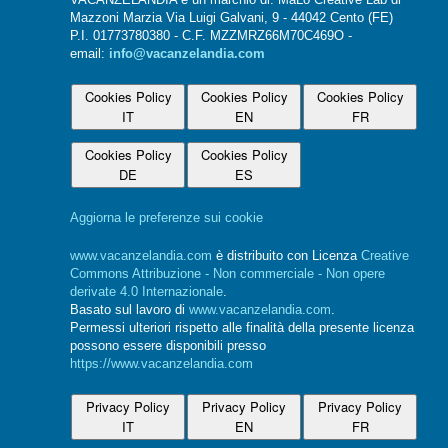
VACANZELANDIA è un marchio di: MaLo Creative Lab di
Mazzoni Marzia Via Luigi Galvani, 9 - 44042 Cento (FE)
P.I. 01773780380 - C.F. MZZMRZ66M70C469O -
email:
info@vacanzelandia.com
Cookies Policy
Cookies Policy
Cookies Policy
IT
EN
FR
Cookies Policy
Cookies Policy
DE
ES
Aggiorna le preferenze sui cookie
www.vacanzelandia.com
è distribuito con Licenza
Creative
Commons Attribuzione - Non commerciale - Non opere
derivate 4.0 Internazionale
.
Basato sul lavoro di
www.vacanzelandia.com
.
Permessi ulteriori rispetto alle finalità della presente licenza
possono essere disponibili presso
https://www.vacanzelandia.com
Privacy Policy
Privacy Policy
Privacy Policy
IT
EN
FR