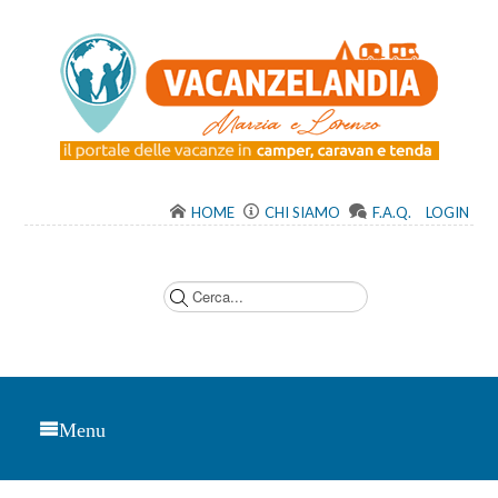
HOME
CHI SIAMO
F.A.Q.
LOGIN
C
e
r
c
a
.
.
.
Menu