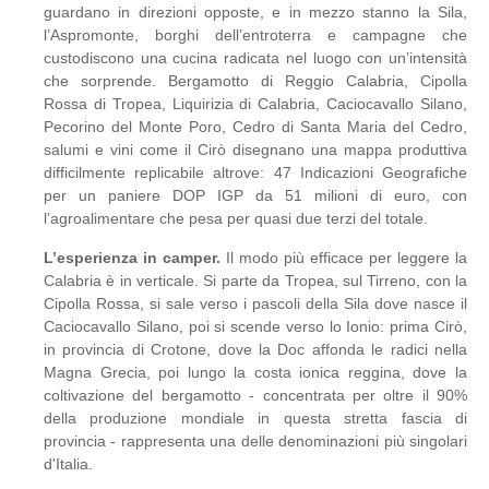
guardano in direzioni opposte, e in mezzo stanno la Sila,
l’Aspromonte, borghi dell’entroterra e campagne che
custodiscono una cucina radicata nel luogo con un’intensità
che sorprende. Bergamotto di Reggio Calabria, Cipolla
Rossa di Tropea, Liquirizia di Calabria, Caciocavallo Silano,
Pecorino del Monte Poro, Cedro di Santa Maria del Cedro,
salumi e vini come il Cirò disegnano una mappa produttiva
difficilmente replicabile altrove: 47 Indicazioni Geografiche
per un paniere DOP IGP da 51 milioni di euro, con
l’agroalimentare che pesa per quasi due terzi del totale.
L’esperienza in camper.
Il modo più efficace per leggere la
Calabria è in verticale. Si parte da Tropea, sul Tirreno, con la
Cipolla Rossa, si sale verso i pascoli della Sila dove nasce il
Caciocavallo Silano, poi si scende verso lo Ionio: prima Cirò,
in provincia di Crotone, dove la Doc affonda le radici nella
Magna Grecia, poi lungo la costa ionica reggina, dove la
coltivazione del bergamotto - concentrata per oltre il 90%
della produzione mondiale in questa stretta fascia di
provincia - rappresenta una delle denominazioni più singolari
d'Italia.