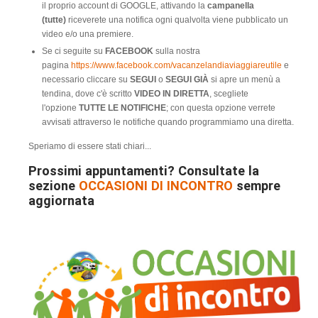
il proprio account di GOOGLE, attivando la
campanella
(tutte)
riceverete una notifica ogni qualvolta viene pubblicato un
video e/o una premiere.
Se ci seguite su
FACEBOOK
sulla nostra
pagina
https://www.facebook.com/vacanzelandiaviaggiareutile
e
necessario cliccare su
SEGUI
o
SEGUI GIÀ
si apre un menù a
tendina, dove c'è scritto
VIDEO IN DIRETTA
, scegliete
l'opzione
TUTTE LE NOTIFICHE
; con questa opzione verrete
avvisati attraverso le notifiche quando programmiamo una diretta.
Speriamo di essere stati chiari...
Prossimi appuntamenti? Consultate la
sezione
OCCASIONI DI INCONTRO
sempre
aggiornata