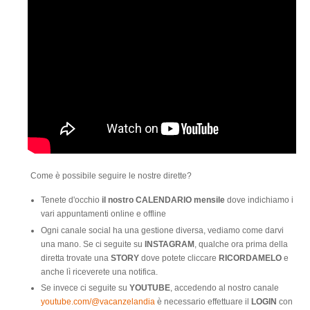
Come è possibile seguire le nostre dirette?
Tenete d'occhio
il nostro CALENDARIO mensile
dove indichiamo i
vari appuntamenti online e offline
Ogni canale social ha una gestione diversa, vediamo come darvi
una mano. Se ci seguite su
INSTAGRAM
, qualche ora prima della
diretta trovate una
STORY
dove potete cliccare
RICORDAMELO
e
anche lì riceverete una notifica.
Se invece ci seguite su
YOUTUBE
, accedendo al nostro canale
youtube.com/@vacanzelandia
è necessario effettuare il
LOGIN
con