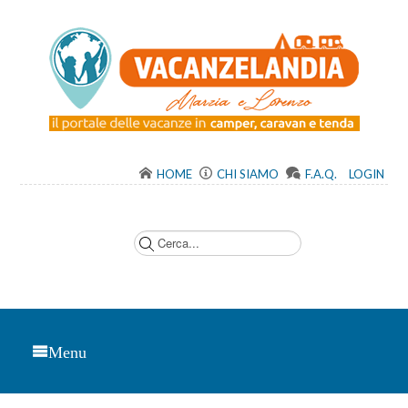
HOME
CHI SIAMO
F.A.Q.
LOGIN
C
e
r
c
a
.
.
.
Menu