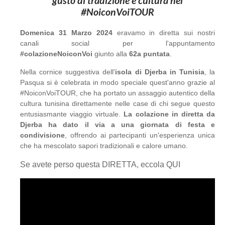
gusto di tradizione e cultura nel
#NoiconVoiTOUR
Domenica 31 Marzo 2024
eravamo in diretta sui nostri
canali social per l'appuntamento
#colazioneNoiconVoi
giunto alla
62a puntata
.
Nella cornice suggestiva dell'
isola di Djerba in Tunisia
, la
Pasqua si è celebrata in modo speciale quest'anno grazie al
#NoiconVoiTOUR, che ha portato un assaggio autentico della
cultura tunisina direttamente nelle case di chi segue questo
entusiasmante viaggio virtuale.
La colazione in diretta da
Djerba ha dato il via a una giornata di festa e
condivisione
, offrendo ai partecipanti un'esperienza unica
che ha mescolato sapori tradizionali e calore umano.
Se avete perso questa DIRETTA, eccola QUI