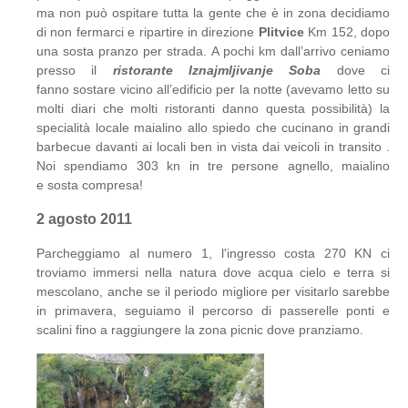
ma non può ospitare tutta la gente che è in zona decidiamo
di non fermarci e ripartire in direzione
Plitvice
Km 152, dopo
una sosta pranzo per strada. A pochi km dall’arrivo ceniamo
presso il
ristorante Iznajmljivanje Soba
dove ci
fanno sostare vicino all’edificio per la notte (avevamo letto su
molti diari che molti ristoranti danno questa possibilità) la
specialità locale maialino allo spiedo che cucinano in grandi
barbecue davanti ai locali ben in vista dai veicoli in transito .
Noi spendiamo 303 kn in tre persone agnello, maialino
e sosta compresa!
2 agosto 2011
Parcheggiamo al numero 1, l'ingresso costa 270 KN ci
troviamo immersi nella natura dove acqua cielo e terra si
mescolano, anche se il periodo migliore per visitarlo sarebbe
in primavera, seguiamo il percorso di passerelle ponti e
scalini fino a raggiungere la zona picnic dove pranziamo.