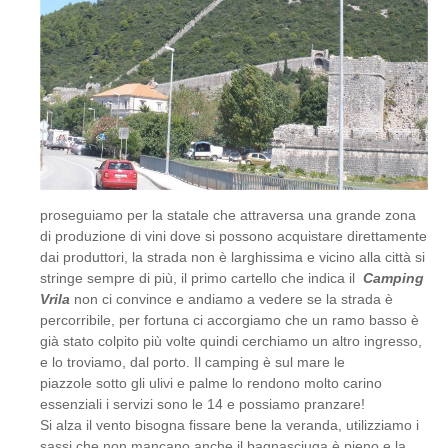
proseguiamo per la statale che attraversa una grande zona
di produzione di vini dove si possono acquistare direttamente
dai produttori, la strada non è larghissima e vicino alla città si
stringe sempre di più, il primo cartello che indica il
Camping
Vrila
non ci convince e andiamo a vedere se la strada è
percorribile, per fortuna ci accorgiamo che un ramo basso è
già stato colpito più volte quindi cerchiamo un altro ingresso,
e lo troviamo, dal porto. Il camping è sul mare le
piazzole sotto gli ulivi e palme lo rendono molto carino
essenziali i servizi sono le 14 e possiamo pranzare!
Si alza il vento bisogna fissare bene la veranda, utilizziamo i
sassi che non mancano anche il bagnasciuga è pieno e la