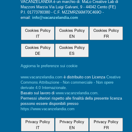
VACANZELANDIA è un marchio di: MaLo Creative Lab di
Mazzoni Marzia Via Luigi Galvani, 9 - 44042 Cento (FE)
P.I. 01773780380 - C.F. MZZMRZ66M70C469O -
email:
info@vacanzelandia.com
Cookies Policy
Cookies Policy
Cookies Policy
IT
EN
FR
Cookies Policy
Cookies Policy
DE
ES
Aggiorna le preferenze sui cookie
www.vacanzelandia.com
è distribuito con Licenza
Creative
Commons Attribuzione - Non commerciale - Non opere
derivate 4.0 Internazionale
.
Basato sul lavoro di
www.vacanzelandia.com
.
Permessi ulteriori rispetto alle finalità della presente licenza
possono essere disponibili presso
https://www.vacanzelandia.com
Privacy Policy
Privacy Policy
Privacy Policy
IT
EN
FR