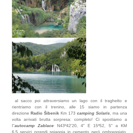
al sacco poi attraversiamo un lago con il traghetto e
rientriamo con il trenino, alle 15 siamo in partenza
direzione
Radio Šibenik
Km 173
camping Solaris
, ma una
volta arrivati brutta sorpresa: completo! Ci spostiamo a
l''
autocamp Zablace
N43º42'20, 4" E 15º52, 5" a KM
6,5 servizi orrendi spiaggia in cemento però ombreggiato,