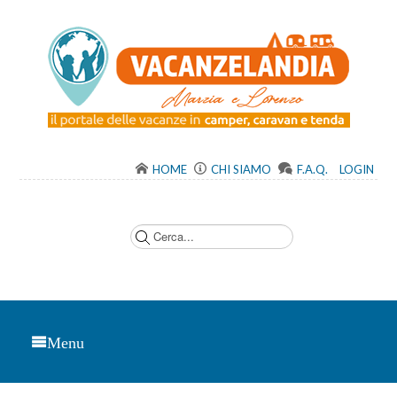
HOME
CHI SIAMO
F.A.Q.
LOGIN
C
e
r
c
a
.
.
.
Menu