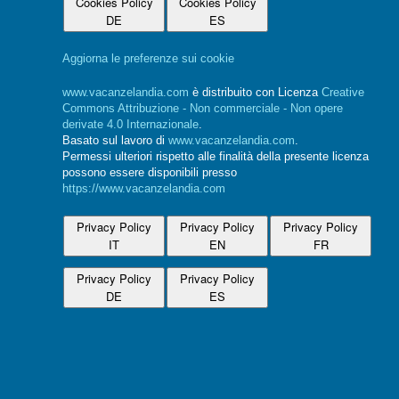
Cookies Policy
Cookies Policy
DE
ES
Aggiorna le preferenze sui cookie
www.vacanzelandia.com
è distribuito con Licenza
Creative
Commons Attribuzione - Non commerciale - Non opere
derivate 4.0 Internazionale
.
Basato sul lavoro di
www.vacanzelandia.com
.
Permessi ulteriori rispetto alle finalità della presente licenza
possono essere disponibili presso
https://www.vacanzelandia.com
Privacy Policy
Privacy Policy
Privacy Policy
IT
EN
FR
Privacy Policy
Privacy Policy
DE
ES