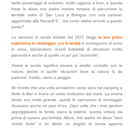
tardo pomeriggio di autunno, molto uggioso e buio, e questa
frase la disse mio padre mentre tentava di percorrere la
terribile salita di San Luca a Bologna con una caravan
agganciata alla Renault 6... ma come siamo arrivati a questo
punto?
Le vacanze in tenda iniziate nel 1972 (leggi
la mia prima
si susseguono di anno
esperienza in campeggio con la tenda)
in anno, lasciandomi ricordi indelebili di situazioni molto
piacevoli e anche di quelle un po' più "scomode".
Vivere in tenda significa essere a stretto contatto con la
natura, anche in quelle situazioni dove la natura fa da
padrone: freddo, vento e pioggia.
Mi ricordo che una volta arrivammo verso sera nel camping a
Mola di Bari e tirava un vento fortissimo dal mare. La nostra
tenda era molto grande, quindi le operazioni di montaggio
duravano anche un paio d'ore. Ogni volta che i miei genitori
appoggiavano la tenda sopra la paleria, questa volava via
prima di essere picchettata. Allora, mio padre mi disse "
tieni
stretto forte
" e mi diede un angolo di tenda appena