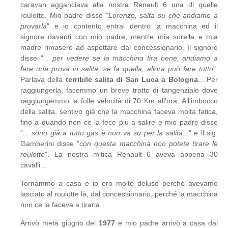
caravan agganciava alla nostra Renault 6 una di quelle
roulotte. Mio padre disse "
Lorenzo, salta su che andiamo a
provarla
" e io contento entrai dentro la macchina ed il
signore davanti con mio padre, mentre mia sorella e mia
madre rimasero ad aspettare dal concessionario. Il signore
disse "
... per vedere se la macchina tira bene, andiamo a
fare una prova in salita, se fa quella, allora può fare tutto
".
Parlava della
terribile salita di San Luca a Bologna
... Per
raggiungerla, facemmo un breve tratto di tangenziale dove
raggiungemmo la folle velocità di 70 Km all'ora. All'imbocco
della salita, sentivo già che la macchina faceva molta fatica,
fino a quando non ce la fece più a salire e mio padre disse
"
... sono già a tutto gas e non va su per la salita...
" e il sig.
Gamberini disse "
con questa macchina non potete tirare le
roulotte
". La nostra mitica Renault 6 aveva appena 30
cavalli...
Tornammo a casa e io ero molto deluso perché avevamo
lasciato al roulotte là, dal concessionario, perché la macchina
non ce la faceva a tirarla.
Arrivò metà giugno del
1977
e mio padre arrivò a casa dal