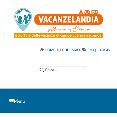
HOME
CHI SIAMO
F.A.Q.
LOGIN
C
e
r
c
a
.
.
.
Menu