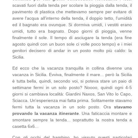
scavati fuori dalla tenda per scolare la pioggia dalla tenda, il
pavimento di plastica che mettevamo sempre per evitare di
avere l'acqua all'interno della tenda, il doppio tetto, l'umidità
ed il bagnato era ovunque. Si dormiva umidi, i vestiti erano
umidi, tutto era bagnato. Dopo giorni di pioggia, venne
finalmente il sole. Il tempo di asciugare la tenda (era fine
agosto quindi con un buon sole ci volle poco tempo) e i miei
genitori decisero di andar in un posto molto più caldo: la
Sicilia.
Ed ecco che la vacanza tranquilla in collina divenne una
vacanza in Sicilia. Evviva, finalmente il mare... però la Sicilia
è tutta bella, quindi, secondo voi, si poteva stare un paio di
settimane fermi in un solo posto? Noooo, quindi ogni 4-5
giorni si cambiava località: Giardini Naxos, San Vito lo Capo,
Sciacca. Un'esperienza mai fatta prima. Solitamente stavamo
fermi tutta la vacanza in un solo posto. Ora
stavamo
provando la vacanza itinerante
. Una faticaccia montare e
smontare sempre la tenda... soprattutto la nostra tenda a
casetta 6x6...
Con gli occhi del bambino, ho vissuto questi particolari