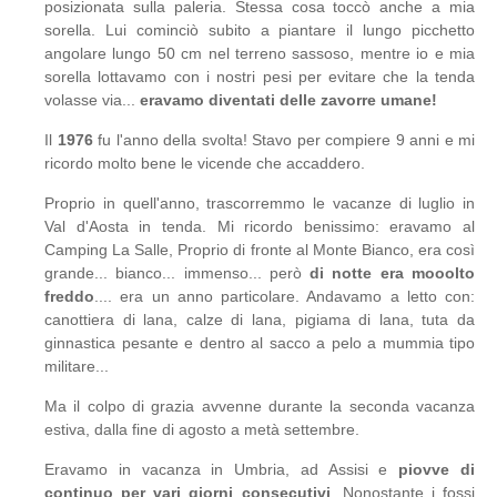
posizionata sulla paleria. Stessa cosa toccò anche a mia
sorella. Lui cominciò subito a piantare il lungo picchetto
angolare lungo 50 cm nel terreno sassoso, mentre io e mia
sorella lottavamo con i nostri pesi per evitare che la tenda
volasse via...
eravamo diventati delle zavorre umane!
Il
1976
fu l'anno della svolta! Stavo per compiere 9 anni e mi
ricordo molto bene le vicende che accaddero.
Proprio in quell'anno, trascorremmo le vacanze di luglio in
Val d'Aosta in tenda. Mi ricordo benissimo: eravamo al
Camping La Salle, Proprio di fronte al Monte Bianco, era così
grande... bianco... immenso... però
di notte era mooolto
freddo
.... era un anno particolare. Andavamo a letto con:
canottiera di lana, calze di lana, pigiama di lana, tuta da
ginnastica pesante e dentro al sacco a pelo a mummia tipo
militare...
Ma il colpo di grazia avvenne durante la seconda vacanza
estiva, dalla fine di agosto a metà settembre.
Eravamo in vacanza in Umbria, ad Assisi e
piovve di
continuo per vari giorni consecutivi
. Nonostante i fossi