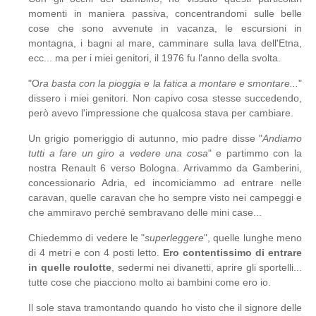
momenti in maniera passiva, concentrandomi sulle belle
cose che sono avvenute in vacanza, le escursioni in
montagna, i bagni al mare, camminare sulla lava dell'Etna,
ecc... ma per i miei genitori, il 1976 fu l'anno della svolta.
"O
ra basta con la pioggia e la fatica a montare e smontare...
"
dissero i miei genitori. Non capivo cosa stesse succedendo,
però avevo l'impressione che qualcosa stava per cambiare.
Un grigio pomeriggio di autunno, mio padre disse "
Andiamo
tutti a fare un giro a vedere una cosa
" e partimmo con la
nostra Renault 6 verso Bologna. Arrivammo da Gamberini,
concessionario Adria, ed incomiciammo ad entrare nelle
caravan, quelle caravan che ho sempre visto nei campeggi e
che ammiravo perché sembravano delle mini case...
Chiedemmo di vedere le "
superleggere
", quelle lunghe meno
di 4 metri e con 4 posti letto.
Ero contentissimo di entrare
in quelle roulotte
, sedermi nei divanetti, aprire gli sportelli...
tutte cose che piacciono molto ai bambini come ero io.
Il sole stava tramontando quando ho visto che il signore delle