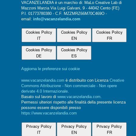
VACANZELANDIA è un marchio di: MaLo Creative Lab di
Mazzoni Marzia Via Luigi Galvani, 9 - 44042 Cento (FE)
P.I. 01773780380 - C.F. MZZMRZ66M70C469O -
email:
info@vacanzelandia.com
Cookies Policy
Cookies Policy
Cookies Policy
IT
EN
FR
Cookies Policy
Cookies Policy
DE
ES
Aggiorna le preferenze sui cookie
www.vacanzelandia.com
è distribuito con Licenza
Creative
Commons Attribuzione - Non commerciale - Non opere
derivate 4.0 Internazionale
.
Basato sul lavoro di
www.vacanzelandia.com
.
Permessi ulteriori rispetto alle finalità della presente licenza
possono essere disponibili presso
https://www.vacanzelandia.com
Privacy Policy
Privacy Policy
Privacy Policy
IT
EN
FR