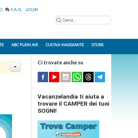
MO
F.A.Q.
LOGIN
Cerca...
TE
ABC PLEIN AIR
CUCINA VIAGGIANTE
STORE
Ci trovate anche su
Vacanzelandia ti aiuta a
trovare il CAMPER dei tuoi
SOGNI!