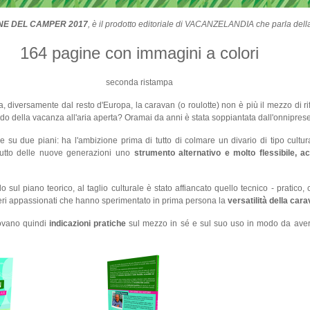
NE DEL CAMPER 2017
, è il prodotto editoriale di VACANZELANDIA che parla del
164 pagine con immagini a colori
seconda ristampa
ia, diversamente dal resto d'Europa, la caravan (o roulotte) non è più il mezzo di r
ndo della vacanza all'aria aperta? Oramai da anni è stata soppiantata dall'onnipres
 su due piani: ha l'ambizione prima di tutto di colmare un divario di tipo cultur
ttutto delle nuove generazioni uno
strumento alternativo e molto flessibile, a
 sul piano teorico, al taglio culturale è stato affiancato quello tecnico - pratic
veri appassionati che hanno sperimentato in prima persona la
versatilità della car
rovano quindi
indicazioni pratiche
sul mezzo in sé e sul suo uso in modo da aver