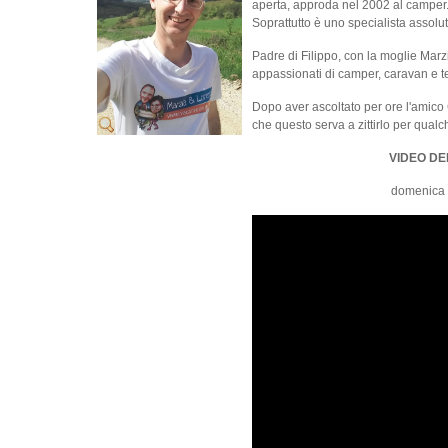
aperta, approda nel 2002 al camper.
Soprattutto è uno specialista assoluto
Padre di Filippo, con la moglie Marzia
appassionati di camper, caravan e t
Dopo aver ascoltato per ore l'amico 
che questo serva a zittirlo per qual
VIDEO DE
domenica 