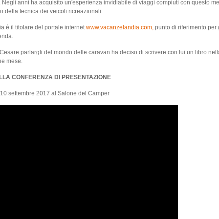
 Negli anni ha acquisito un'esperienza invidiabile di viaggi compiuti con questo m
 della tecnica dei veicoli ricreazionali.
 è il titolare del portale internet
www.vacanzelandia.com,
punto di riferimento per 
enda.
Cesare parlargli del mondo delle caravan ha deciso di scrivere con lui un libro nel
che mese.
LLA CONFERENZA DI PRESENTAZIONE
10 settembre 2017 al Salone del Camper