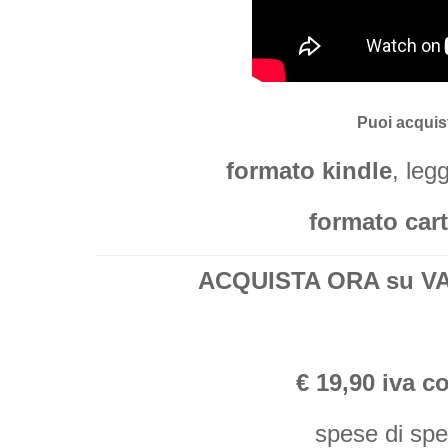
Puoi acquist
formato kindle
, leg
formato car
ACQUISTA ORA su VAC
€ 19,90 iva c
spese di sp