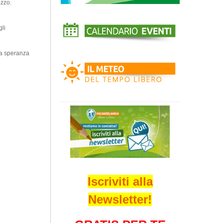
ezzo.
gli
la speranza
Iscriviti alla
Newsletter!