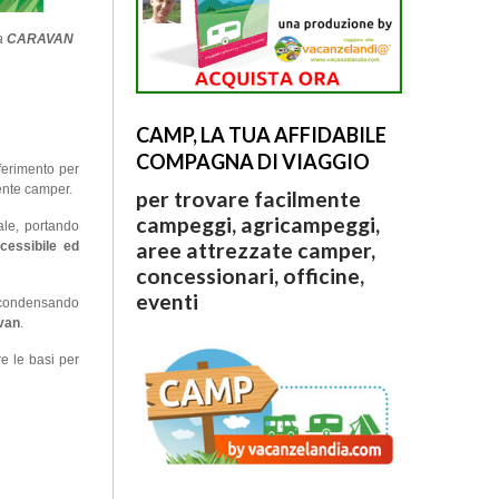
la
CARAVAN
CAMP, LA TUA AFFIDABILE
COMPAGNA DI VIAGGIO
iferimento per
ente camper.
per trovare facilmente
campeggi, agricampeggi,
ale, portando
aree attrezzate camper,
ccessibile ed
concessionari, officine,
eventi
o, condensando
avan
.
e le basi per