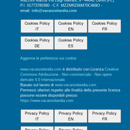
Mazzoni Marzia Via Luigi Galvani, 9 - 44042 Cento (FE)
P.I. 01773780380 - C.F. MZZMRZ66M70C469O -
email:
info@vacanzelandia.com
Cookies Policy
Cookies Policy
Cookies Policy
IT
EN
FR
Cookies Policy
Cookies Policy
DE
ES
Aggiorna le preferenze sui cookie
www.vacanzelandia.com
è distribuito con Licenza
Creative
Commons Attribuzione - Non commerciale - Non opere
derivate 4.0 Internazionale
.
Basato sul lavoro di
www.vacanzelandia.com
.
Permessi ulteriori rispetto alle finalità della presente licenza
possono essere disponibili presso
https://www.vacanzelandia.com
Privacy Policy
Privacy Policy
Privacy Policy
IT
EN
FR
Privacy Policy
Privacy Policy