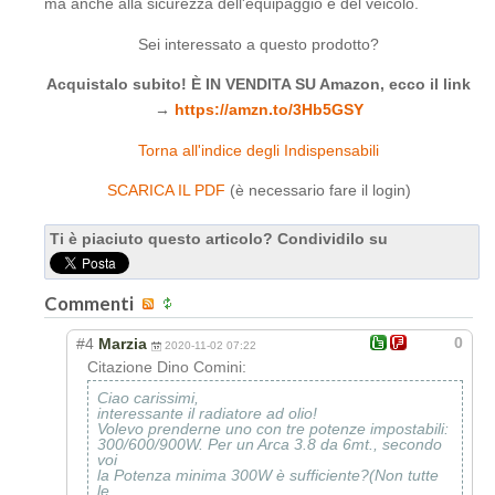
ma anche alla sicurezza dell'equipaggio e del veicolo.
Sei interessato a questo prodotto?
Acquistalo subito! È IN VENDITA SU Amazon, ecco il link
→
https://amzn.to/3Hb5GSY
Torna all'indice degli Indispensabili
SCARICA IL PDF
(è necessario fare il login)
Ti è piaciuto questo articolo? Condividilo su
Commenti
0
#4
Marzia
2020-11-02 07:22
Citazione Dino Comini:
Ciao carissimi,
interessante il radiatore ad olio!
Volevo prenderne uno con tre potenze impostabili:
300/600/900W. Per un Arca 3.8 da 6mt., secondo
voi
la Potenza minima 300W è sufficiente?(Non tutte
le