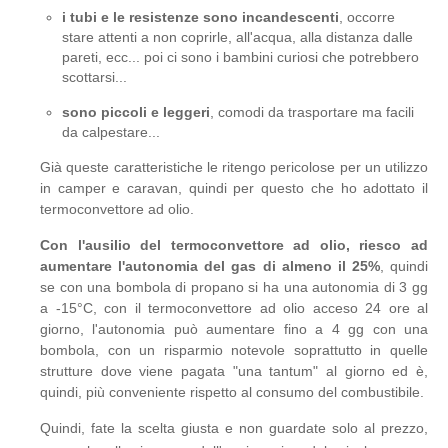
i tubi e le resistenze sono incandescenti
, occorre
stare attenti a non coprirle, all'acqua, alla distanza dalle
pareti, ecc... poi ci sono i bambini curiosi che potrebbero
scottarsi...
sono piccoli e leggeri
, comodi da trasportare ma facili
da calpestare...
Già queste caratteristiche le ritengo pericolose per un utilizzo
in camper e caravan, quindi per questo che ho adottato il
termoconvettore ad olio.
Con l'ausilio del termoconvettore ad olio, riesco ad
aumentare l'autonomia del gas di almeno il 25%
, quindi
se con una bombola di propano si ha una autonomia di 3 gg
a -15°C, con il termoconvettore ad olio acceso 24 ore al
giorno, l'autonomia può aumentare fino a 4 gg con una
bombola, con un risparmio notevole soprattutto in quelle
strutture dove viene pagata "una tantum" al giorno ed è,
quindi, più conveniente rispetto al consumo del combustibile.
Quindi, fate la scelta giusta e non guardate solo al prezzo,