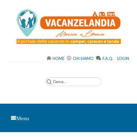
HOME
CHI SIAMO
F.A.Q.
LOGIN
C
e
r
c
a
.
.
.
Menu