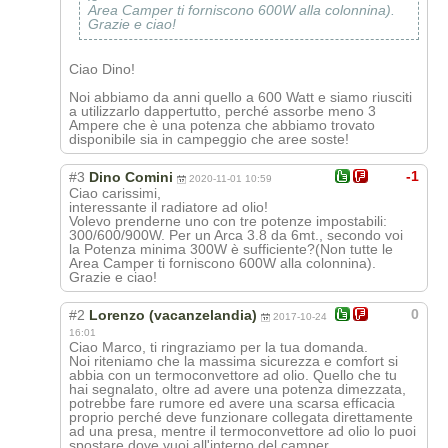
Area Camper ti forniscono 600W alla colonnina).
Grazie e ciao!
Ciao Dino!
Noi abbiamo da anni quello a 600 Watt e siamo riusciti
a utilizzarlo dappertutto, perché assorbe meno 3
Ampere che è una potenza che abbiamo trovato
disponibile sia in campeggio che aree soste!
-1
#3
Dino Comini
2020-11-01 10:59
Ciao carissimi,
interessante il radiatore ad olio!
Volevo prenderne uno con tre potenze impostabili:
300/600/900W. Per un Arca 3.8 da 6mt., secondo voi
la Potenza minima 300W è sufficiente?(Non tutte le
Area Camper ti forniscono 600W alla colonnina).
Grazie e ciao!
0
#2
Lorenzo (vacanzelandia)
2017-10-24
16:01
Ciao Marco, ti ringraziamo per la tua domanda.
Noi riteniamo che la massima sicurezza e comfort si
abbia con un termoconvettore ad olio. Quello che tu
hai segnalato, oltre ad avere una potenza dimezzata,
potrebbe fare rumore ed avere una scarsa efficacia
proprio perché deve funzionare collegata direttamente
ad una presa, mentre il termoconvettore ad olio lo puoi
spostare dove vuoi all'interno del camper.