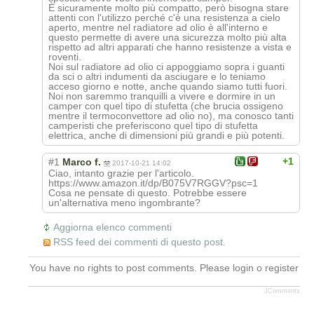
È sicuramente molto più compatto, però bisogna stare
attenti con l'utilizzo perché c'è una resistenza a cielo
aperto, mentre nel radiatore ad olio è all'interno e
questo permette di avere una sicurezza molto più alta
rispetto ad altri apparati che hanno resistenze a vista e
roventi.
Noi sul radiatore ad olio ci appoggiamo sopra i guanti
da sci o altri indumenti da asciugare e lo teniamo
acceso giorno e notte, anche quando siamo tutti fuori.
Noi non saremmo tranquilli a vivere e dormire in un
camper con quel tipo di stufetta (che brucia ossigeno
mentre il termoconvettore ad olio no), ma conosco tanti
camperisti che preferiscono quel tipo di stufetta
elettrica, anche di dimensioni più grandi e più potenti.
+1
#1
Marco f.
2017-10-21 14:02
Ciao, intanto grazie per l'articolo.
https://www.amazon.it/dp/B075V7RGGV?psc=1
Cosa ne pensate di questo. Potrebbe essere
un'alternativa meno ingombrante?
Aggiorna elenco commenti
RSS feed dei commenti di questo post.
You have no rights to post comments. Please login o register
JComments