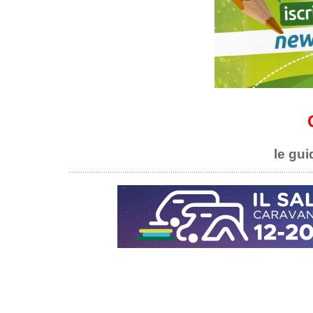
le gui