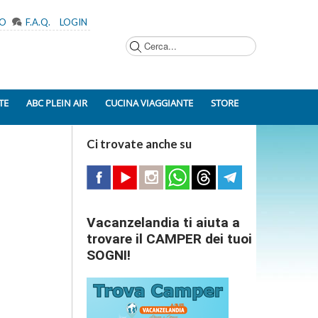
MO
F.A.Q.
LOGIN
Cerca...
TE
ABC PLEIN AIR
CUCINA VIAGGIANTE
STORE
Ci trovate anche su
Vacanzelandia ti aiuta a
trovare il CAMPER dei tuoi
SOGNI!