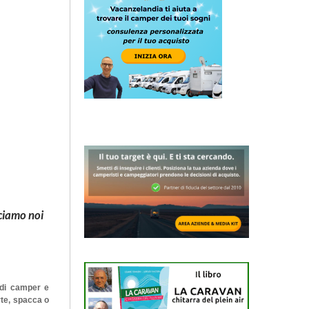
cciamo noi
o di camper e
rte, spacca o