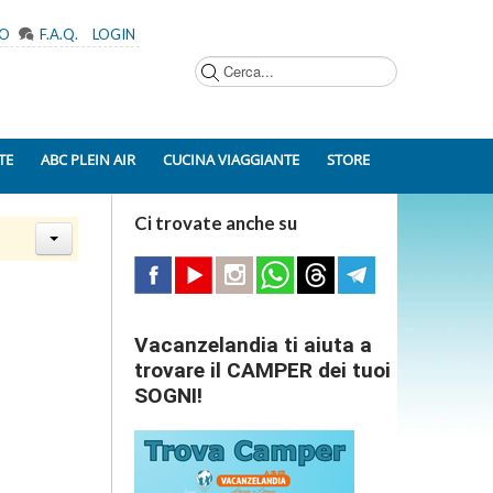
MO
F.A.Q.
LOGIN
Cerca...
TE
ABC PLEIN AIR
CUCINA VIAGGIANTE
STORE
Ci trovate anche su
Vacanzelandia ti aiuta a
trovare il CAMPER dei tuoi
SOGNI!