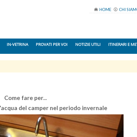
HOME
CHI SIA
IN-VETRINA
PROVATI PER VOI
NOTIZIE UTILI
ITINERARI E ME
Come fare per...
d'acqua del camper nel periodo invernale