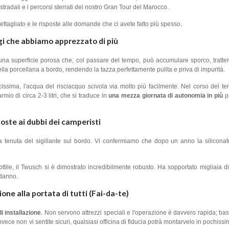
 stradali e i percorsi sterrati del nostro Gran Tour del Marocco.
dettagliato e le risposte alle domande che ci avete fatto più spesso.
gi che abbiamo apprezzato di più
 una superficie porosa che, col passare del tempo, può accumulare sporco, tratten
ella porcellana a bordo, rendendo la tazza perfettamente pulita e priva di impurità.
issima, l'acqua del risciacquo scivola via molto più facilmente. Nel corso del t
io di circa 2-3 litri, che si traduce in
una mezza giornata di autonomia in più
pr
oste ai dubbi dei camperisti
 tenuta del sigillante sul bordo. Vi confermiamo che dopo un anno la silicona
tile, il Twusch si è dimostrato incredibilmente robusto. Ha sopportato migliaia di
 danno.
ione alla portata di tutti (Fai-da-te)
i installazione
. Non servono attrezzi speciali e l'operazione è davvero rapida; ba
nvece non vi sentite sicuri, qualsiasi officina di fiducia potrà montarvelo in pochis