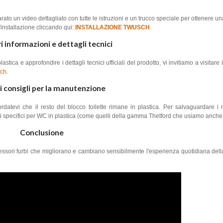
to un video dettagliato con tutte le istruzioni e un trucco speciale per ottenere un
l'installazione cliccando qui:
INSTALLAZIONE TWUSCH
.
 informazioni e dettagli tecnici
lastica e approfondire i dettagli tecnici ufficiali del prodotto, vi invitiamo a visitare il
sch
.
ri consigli per la manutenzione
rdatevi che il resto del blocco toilette rimane in plastica. Per salvaguardare i m
dotti specifici per WC in plastica (come quelli della gamma Thetford che usiamo anche 
Conclusione
cessori furbi che migliorano e cambiano sensibilmente l'esperienza quotidiana della