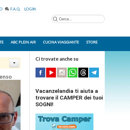
MO
F.A.Q.
LOGIN
Cerca...
TE
ABC PLEIN AIR
CUCINA VIAGGIANTE
STORE
Ci trovate anche su
tenso
Vacanzelandia ti aiuta a
trovare il CAMPER dei tuoi
SOGNI!