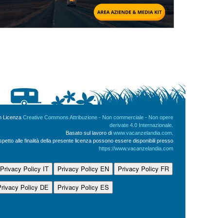
on Licenza
Creative Commons Attribuzione - Non commerciale - Non opere
derivate 4.0 Internazionale
.
Basato sul lavoro di
www.vacanzelandia.com
.
ispetto alle finalità della presente licenza possono essere disponibili presso
https://www.vacanzelandia.com
Privacy Policy IT
Privacy Policy EN
Privacy Policy FR
Privacy Policy DE
Privacy Policy ES