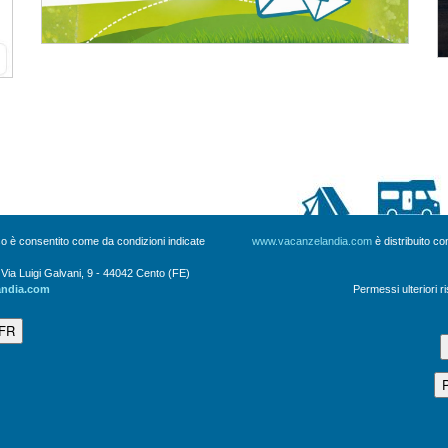
uso è consentito come da condizioni indicate
www.vacanzelandia.com
è distribuito c
a Luigi Galvani, 9 - 44042 Cento (FE)
andia.com
Permessi ulteriori r
 FR