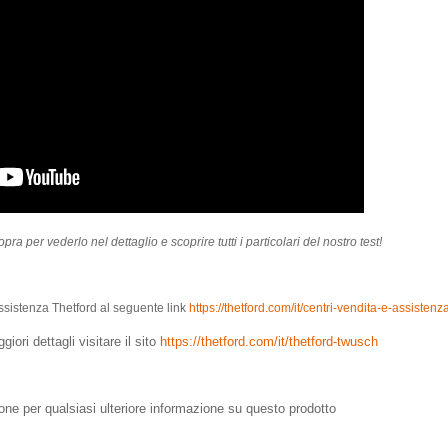
a per vederlo nel dettaglio e scoprire tutti i particolari del nostro test!
ssistenza Thetford al seguente link
https://thetford.com/it/centri-vendita-e-assistenza
iori dettagli visitare il sito
https://thetford.com/it/thetford-twusch
ne per qualsiasi ulteriore informazione su questo prodotto