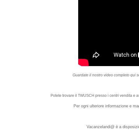
Guardate il nostro video completo qui sopr
Potete trovare il TWUSCH presso i centri vendita e a
Per ogni ulteriore informazione e magg
Vacanzelandi@ è a disposizio