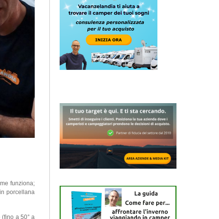
ome funziona;
o in porcellana
o (fino a 50° a