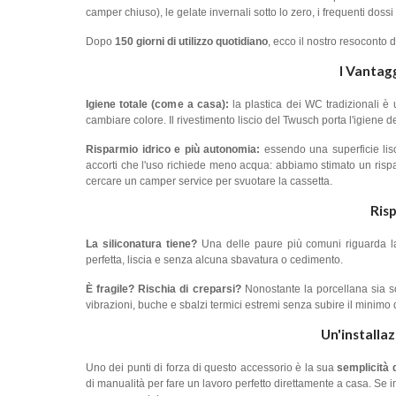
camper chiuso), le gelate invernali sotto lo zero, i frequenti dossi
Dopo
150 giorni di utilizzo quotidiano
, ecco il nostro resoconto 
I Vantag
Igiene totale (com
e
a casa):
la plastica dei WC tradizionali è
cambiare colore. Il rivestimento liscio del Twusch porta l'igiene d
Risparmio idrico e più autonomia:
essendo una superficie lisc
accorti che l'uso richiede meno acqua: abbiamo stimato un risparm
cercare un camper service per svuotare la cassetta.
Risp
La siliconatura tiene?
Una delle paure più comuni riguarda la
perfetta, liscia e senza alcuna sbavatura o cedimento.
È fragile? Rischia di creparsi?
Nonostante la porcellana sia sot
vibrazioni, buche e sbalzi termici estremi senza subire il minimo
Un'installaz
Uno dei punti di forza di questo accessorio è la sua
semplicità d
di manualità per fare un lavoro perfetto direttamente a casa. Se i