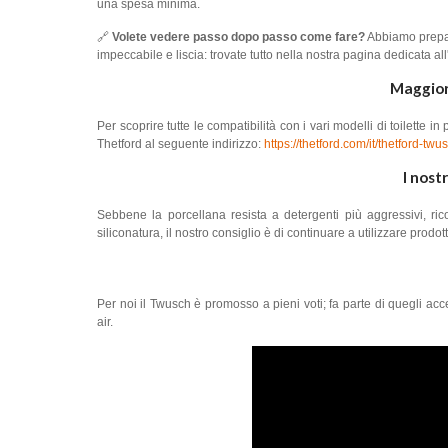
una spesa minima.
🔗
Volete vedere passo dopo passo come fare?
Abbiamo prepara
impeccabile e liscia: trovate tutto nella nostra pagina dedicata al
Maggiori
Per scoprire tutte le compatibilità con i vari modelli di toilette in p
Thetford al seguente indirizzo:
https://thetford.com/it/thetford-twu
I nost
Sebbene la porcellana resista a detergenti più aggressivi, rico
siliconatura, il nostro consiglio è di continuare a utilizzare pro
Per noi il Twusch è promosso a pieni voti; fa parte di quegli ac
air.