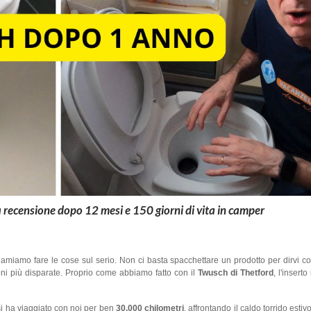
recensione dopo 12 mesi e 150 giorni di vita in camper
amiamo fare le cose sul serio. Non ci basta spacchettare un prodotto per dirvi c
ioni più disparate. Proprio come abbiamo fatto con il
Twusch di Thetford
, l'insert
i ha viaggiato con noi per ben
30.000 chilometri
, affrontando il caldo torrido estiv