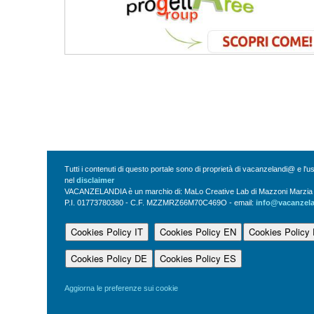
Tutti i contenuti di questo portale sono di proprietà di vacanzelandi@ e l'
nel
disclaimer
VACANZELANDIA è un marchio di: MaLo Creative Lab di Mazzoni Marzia Vi
P.I. 01773780380 - C.F. MZZMRZ66M70C469O - email:
info@vacanzel
Cookies Policy IT
Cookies Policy EN
Cookies Policy
Cookies Policy DE
Cookies Policy ES
Aggiorna le preferenze sui cookie