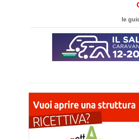
le gui