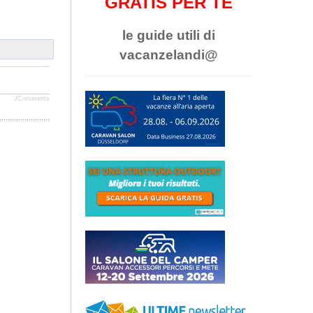
GRATIS PER TE
le guide utili di
vacanzelandi@
JComments