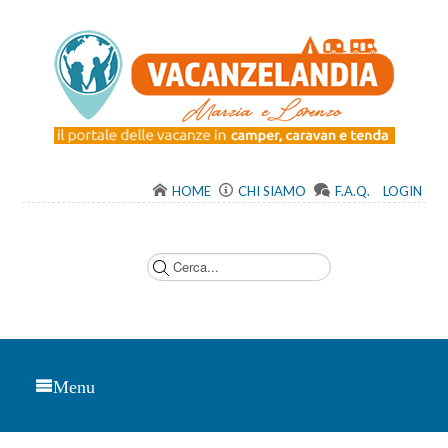
HOME
CHI SIAMO
F.A.Q.
LOGIN
C
e
r
c
a
.
.
.
Menu