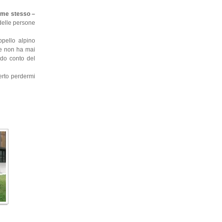
a me stesso –
 delle persone
ppello alpino
he non ha mai
ndo conto del
erto perdermi