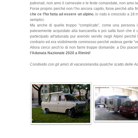
patronali, non amo il carnevale e le feste comandate, non amo la
Forse proprio perché non l’ho ancora capito, forse perché alla f
che ce l’ho fatta ad essere un alpino
, io nato e cresciuto a 18 
semplici.
Ma anche di quelle troppo “complicate”, come una persona inc
palesemente acquistato alla bancarella e poi salta fuori che è
partecipato all'adunata pur avendo servito negli Alpini perché
contrario ed era visibilmente commosso perché vedeva gente “ve
Allora cerco anch’io di non farmi troppe domande: a Dio piace
l’Adunata Nazionale 2020 a Rimini!
Condivido con gli amici di vacanzelandia qualche scatto delle Ad