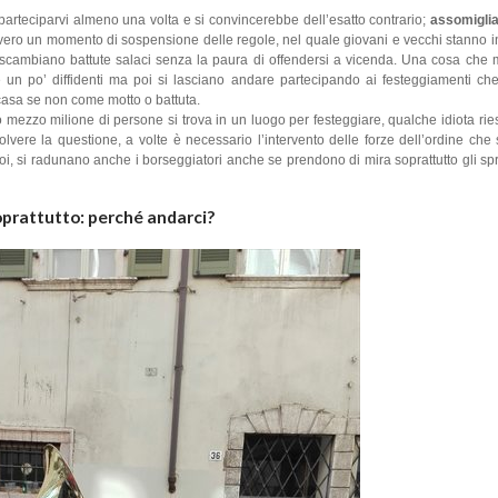
parteciparvi almeno una volta e si convincerebbe dell’esatto contrario;
assomiglia
vvero un momento di sospensione delle regole, nel quale giovani e vecchi stanno 
 si scambiano battute salaci senza la paura di offendersi a vicenda. Una cosa che
 e un po’ diffidenti ma poi si lasciano andare partecipando ai festeggiamenti c
casa se non come motto o battuta.
ezzo milione di persone si trova in un luogo per festeggiare, qualche idiota ri
risolvere la questione, a volte è necessario l’intervento delle forze dell’ordine c
oi, si radunano anche i borseggiatori anche se prendono di mira soprattutto gli sp
oprattutto: perché andarci?