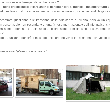
 confusione e le fiere quindi perché ci vado?
ine
sono orgoglioso di sfilare anch'io per poter dire al mondo – ma soprattutto 
metri sul livello del mare, forse perché mi commuovo tutti gli anni vedendo la gioia
ontrata quest’anno alle transenne della sfilata: era di Milano, portava un ca
 un personaggio non secondario di una famosa multinazionale dell’informatica, c
 ha sempre pensato si trattasse di un’espressione di militarismo, si stava rende
ra”.
ndo tra un anno punterò il muso del mio furgone verso la Romagna, non voglio c
unate e del "pleinair con la penna"