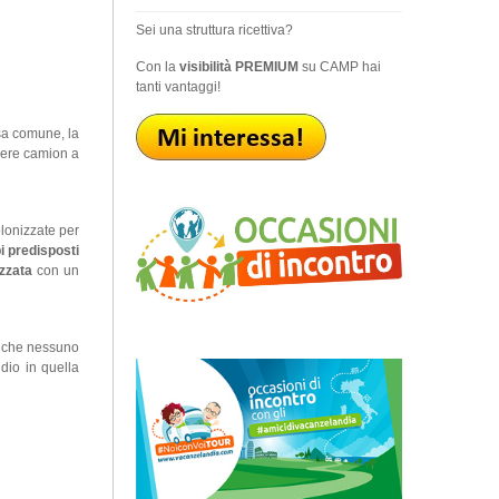
Sei una struttura ricettiva?
Con la
visibilità PREMIUM
su CAMP hai
tanti vantaggi!
nsa comune, la
edere camion a
olonizzate per
i predisposti
ezzata
con un
o che nessuno
dio in quella