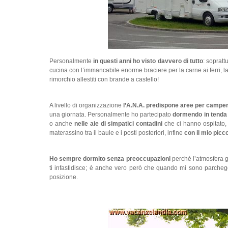
Personalmente
in questi anni ho visto davvero di tutto
: sopratt
cucina con l’immancabile enorme braciere per la carne ai ferri, l
rimorchio allestiti con brande a castello!
A livello di organizzazione
l’A.N.A. predispone aree per campe
una giornata. Personalmente ho partecipato
dormendo in tenda 
o anche
nelle aie di simpatici contadini
che ci hanno ospitato
materassino tra il baule e i posti posteriori, infine
con il mio picc
Ho sempre dormito senza preoccupazioni
perché l’atmosfera g
ti infastidisce; è anche vero però che quando mi sono parchegg
posizione.