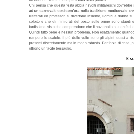
ad onor del vero è molto più il mito della pratica.
Chi pensa che questa festa abbia risvolti militareschi dovrebbe 
ad un carnevale così com'era nella tradizione medioevale
, o
illetterati ed professori si divertono insieme, uomini e donne
colpito è che gli immigrati del posto sulle prime sono stupiti
tantissimo, visto che comprendono che il nazionalismo non è di 
Quindi tutto bene e nessun problema. Non esattamente: quando m
rompere le scatole: il più delle volte sono gli alpini stessi a 
presenti discretamente ma in modo robusto. Per forza di cose, p
offrono un facile bersaglio.
E s