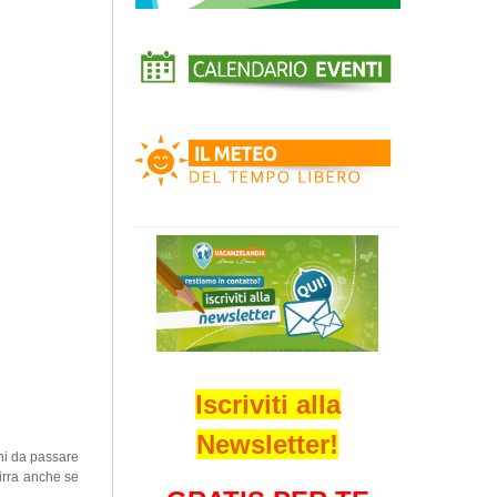
Iscriviti alla
Newsletter!
rni da passare
birra anche se