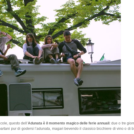
icole, questo dell’
Adunata è il momento magico delle ferie annuali
: due o tre gio
partani pur di godersi l’adunata, magari bevendo il classico bicchiere di vino o di 