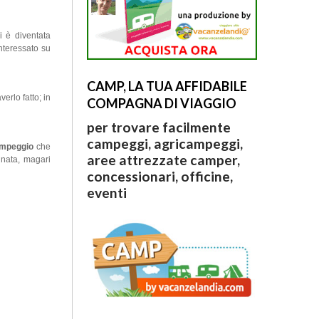
i è diventata
nteressato su
CAMP, LA TUA AFFIDABILE
erlo fatto; in
COMPAGNA DI VIAGGIO
per trovare facilmente
campeggi, agricampeggi,
campeggio
che
aree attrezzate camper,
nnata, magari
concessionari, officine,
eventi