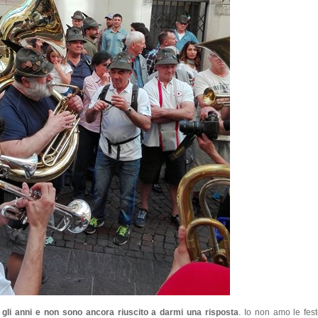
i gli anni e non sono ancora riuscito a darmi una risposta
. Io non amo le fe