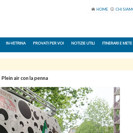
HOME
CHI SIA
IN-VETRINA
PROVATI PER VOI
NOTIZIE UTILI
ITINERARI E METE
Plein air con la penna