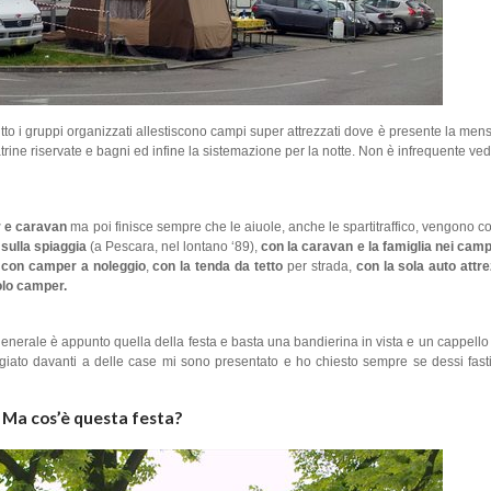
utto i gruppi organizzati allestiscono campi super attrezzati dove è presente la me
atrine riservate e bagni ed infine la sistemazione per la notte. Non è infrequente v
r e caravan
ma poi finisce sempre che le aiuole, anche le spartitraffico, vengono c
sulla spiaggia
(a Pescara, nel lontano ‘89),
con la caravan e la famiglia nei camp
,
con camper a noleggio
,
con la tenda da tetto
per strada,
con la sola auto attr
olo camper.
enerale è appunto quella della festa e basta una bandierina in vista e un cappell
iato davanti a delle case mi sono presentato e ho chiesto sempre se dessi fasti
Ma cos’è questa festa?