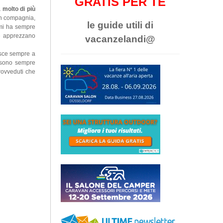
GRATIS PER TE
 molto di più
in compagnia,
le guide utili di
 mi ha sempre
he apprezzano
vacanzelandi@
esce sempre a
he sono sempre
rovveduti che