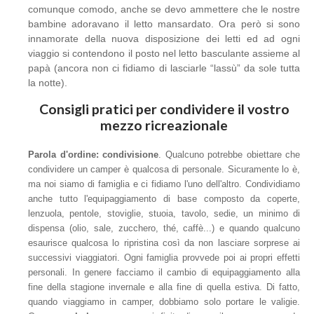
comunque comodo, anche se devo ammettere che le nostre
bambine adoravano il letto mansardato. Ora però si sono
innamorate della nuova disposizione dei letti ed ad ogni
viaggio si contendono il posto nel letto basculante assieme al
papà (ancora non ci fidiamo di lasciarle “lassù” da sole tutta
la notte).
Consigli pratici per condividere il vostro
mezzo ricreazionale
Parola d'ordine: condivisione
. Qualcuno potrebbe obiettare che
condividere un camper è qualcosa di personale. Sicuramente lo è,
ma noi siamo di famiglia e ci fidiamo l'uno dell'altro. Condividiamo
anche tutto l'equipaggiamento di base composto da coperte,
lenzuola, pentole, stoviglie, stuoia, tavolo, sedie, un minimo di
dispensa (olio, sale, zucchero, thé, caffè...) e quando qualcuno
esaurisce qualcosa lo ripristina così da non lasciare sorprese ai
successivi viaggiatori. Ogni famiglia provvede poi ai propri effetti
personali. In genere facciamo il cambio di equipaggiamento alla
fine della stagione invernale e alla fine di quella estiva. Di fatto,
quando viaggiamo in camper, dobbiamo solo portare le valigie.