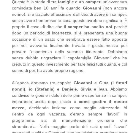
Questa è la storia di
tre famiglie e un camper
; un'avventura
cominciata ben 10 anni fa quando
Giovanni
(non ancora
nonno), si è lasciato affascinare dall'idea di avere un camper,
senza avere ben presente cosa questo avrebbe significato. È
proprio il caso di dire che il
camper ha scelto noi
perché
dopo un periodo di incertezza, si è presentata una buona
occasione di un usato che sembrava essere fatto apposta
per noi: avevamo finalmente trovato il giusto mezzo per
provare l'esperienza della vacanza itinerante. Dobbiamo
senza dubbio ringraziare il capofamiglia Giovanni che ha
creduto in questo investimento per fare felici tutti quanti, e col
senno di poi, ha avuto proprio ragione.
All'epoca eravamo tre coppie:
Giovanni e Gina (i futuri
nonni)
,
io (Stefania) e Daniele
,
Silvia e Ivan
. Abbiamo
condiviso le gioie e i dolori delle prime esperienze in camper,
imparando uscita dopo uscita a
come gestire il nostro
mezzo
, decidendo insieme come meglio attrezzarlo. Al
rientro da ogni vacanza, c'erano sempre “lavori” in
programma, sia di manuntenzione ordinaria che
straordinaria. Nella maggior parte dei casi questi “lavori”
sono stati svolti da Giovanni, che ha iniziato a prendersi cura