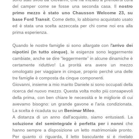
del camper come se fosse una seconda casa. Il
nostro
primo mezzo è stato uno Chausson Welcome 23, su
base Ford Transit
. Come detto, lo abbiamo acquistato usato
ed è stata una scelta azzeccata per chi come noi era alla
prima esperienza.
Quando le nostre famiglie si sono allargate con l
'arrivo dei
nipotini (in tutto cinque)
, le esigenze sono leggermente
cambiate, anche se dire “leggermente” in alcune dinamiche è
certamente riduttivo! La prorità era avere un mezzo
omologato per viaggiare in cinque, proprio perché una delle
tre famiglie è composta da cinque componenti.
Giovanni, insieme a mio marito Daniele si sono occupati della
ricerca del nuovo mezzo. Questa volta molto più consapevoli
della prima, con ben chiare le necessità e le migliorie di cui
avevamo bisogno: un grande gavone e l'aria condizionata.
La scelta è ricaduta su un
Benimar Mileo
.
A distanza di un anno dall'acquisto, siamo entusiasti. La
soluzione del semintegrale è perfetta per i nonni
che
hanno sempre a disposizione un letto matrimoniale pronto.
Per quanto ci riguarda, il letto basculante si è rivelato