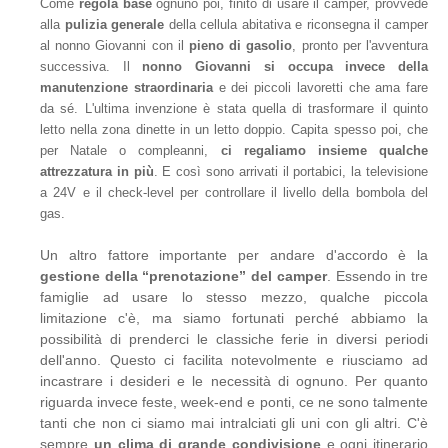
Come
regola base
ognuno poi, finito di usare il camper, provvede
alla
pulizia generale
della cellula abitativa e riconsegna il camper
al nonno Giovanni con il
pieno di gasolio
, pronto per l'avventura
successiva. Il
nonno Giovanni si occupa invece della
manutenzione straordinaria
e dei piccoli lavoretti che ama fare
da sé. L'ultima invenzione è stata quella di trasformare il quinto
letto nella zona dinette in un letto doppio. Capita spesso poi, che
per Natale o compleanni,
ci regaliamo insieme qualche
attrezzatura in più
. E così sono arrivati il portabici, la televisione
a 24V e il check-level per controllare il livello della bombola del
gas.
Un altro fattore importante per andare d'accordo è la
gestione della “prenotazione” del camper
. Essendo in tre
famiglie ad usare lo stesso mezzo, qualche piccola
limitazione c'è, ma siamo fortunati perché abbiamo la
possibilità di prenderci le classiche ferie in diversi periodi
dell'anno. Questo ci facilita notevolmente e riusciamo ad
incastrare i desideri e le necessità di ognuno. Per quanto
riguarda invece feste, week-end e ponti, ce ne sono talmente
tanti che non ci siamo mai intralciati gli uni con gli altri. C'è
sempre
un clima di grande condivisione
e ogni itinerario