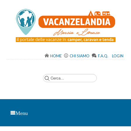
HOME
CHI SIAMO
F.A.Q.
LOGIN
C
e
r
c
a
.
.
.
Menu