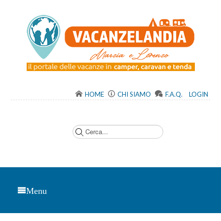
HOME
CHI SIAMO
F.A.Q.
LOGIN
C
e
r
c
a
.
.
.
Menu